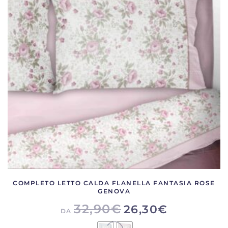
opzioni
possono
essere
scelte
nella
pagina
del
prodotto
COMPLETO LETTO CALDA FLANELLA FANTASIA ROSE
GENOVA
32,90
€
26,30
€
DA