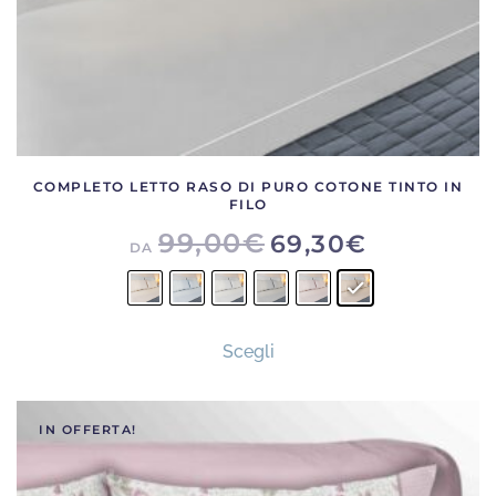
prodotto
COMPLETO LETTO RASO DI PURO COTONE TINTO IN
FILO
99,00
€
69,30
€
DA
Questo
Scegli
prodotto
ha
più
IN OFFERTA!
varianti.
Le