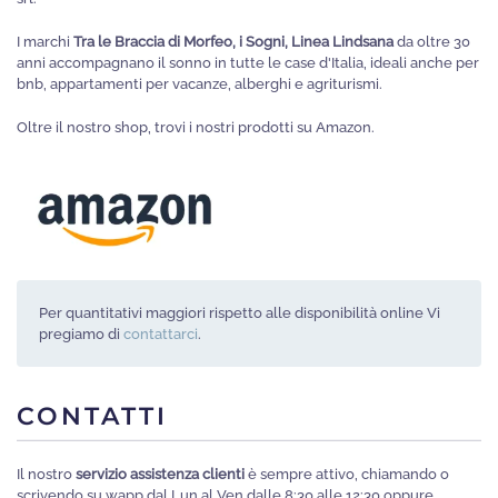
scelte
I marchi
Tra le Braccia di Morfeo, i Sogni, Linea Lindsana
da oltre 30
nella
anni accompagnano il sonno in tutte le case d'Italia, ideali anche per
pagina
bnb, appartamenti per vacanze, alberghi e agriturismi.
del
Oltre il nostro shop, trovi i nostri prodotti su Amazon.
prodotto
Per quantitativi maggiori rispetto alle disponibilità online Vi
pregiamo di
contattarci
.
CONTATTI
Il nostro
servizio assistenza clienti
è sempre attivo, chiamando o
scrivendo su wapp dal Lun al Ven dalle 8:30 alle 12:30 oppure