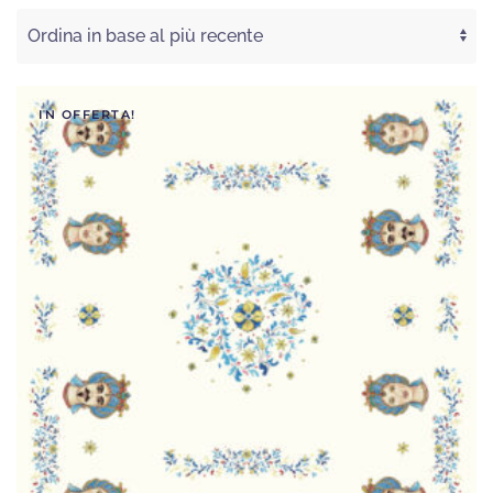
base
al
più
recente
IN OFFERTA!