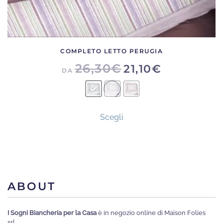
COMPLETO LETTO PERUGIA
26,30
€
21,10
€
DA
Questo
Scegli
prodotto
ha
più
varianti.
Le
ABOUT
opzioni
possono
I Sogni Biancheria per la Casa
è in negozio online di Maison Folies
essere
srl.