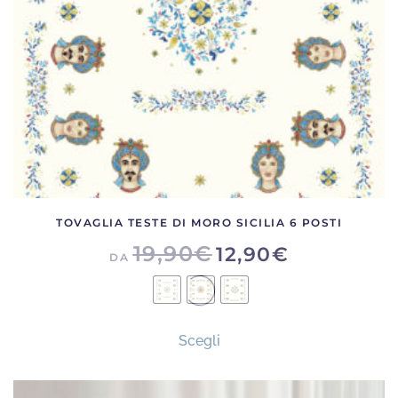
nella
pagina
del
prodotto
TOVAGLIA TESTE DI MORO SICILIA 6 POSTI
19,90
€
12,90
€
DA
Questo
Scegli
prodotto
ha
più