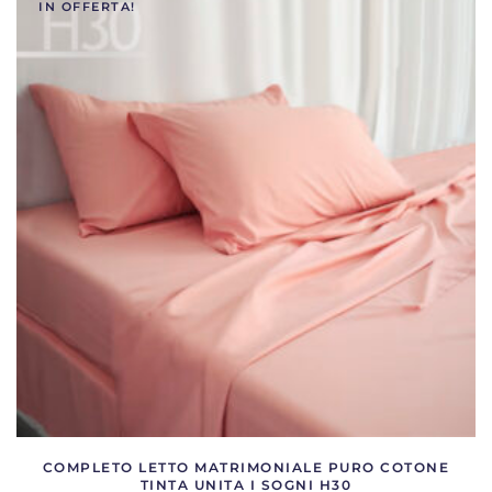
IN OFFERTA!
varianti.
Le
opzioni
possono
essere
scelte
nella
pagina
del
prodotto
COMPLETO LETTO MATRIMONIALE PURO COTONE
TINTA UNITA I SOGNI H30