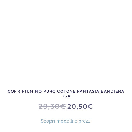
COPRIPIUMINO PURO COTONE FANTASIA BANDIERA
USA
IL
IL
29,30
€
20,50
€
PREZZO
PREZZO
ORIGINALE
ATTUALE
ERA:
È:
Scopri modelli e prezzi
29,30€.
20,50€.