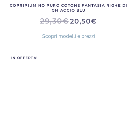
COPRIPIUMINO PURO COTONE FANTASIA RIGHE DI
GHIACCIO BLU
IL
IL
29,30
€
20,50
€
PREZZO
PREZZO
ORIGINALE
ATTUALE
ERA:
È:
Scopri modelli e prezzi
29,30€.
20,50€.
IN OFFERTA!