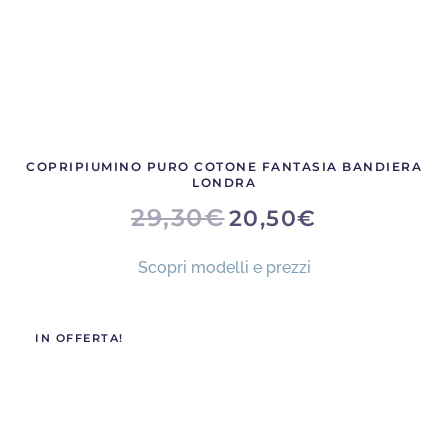
prodotto
COPRIPIUMINO PURO COTONE FANTASIA BANDIERA
LONDRA
IL
IL
29,30
€
20,50
€
PREZZO
PREZZO
ORIGINALE
ATTUALE
ERA:
È:
Scopri modelli e prezzi
29,30€.
20,50€.
IN OFFERTA!