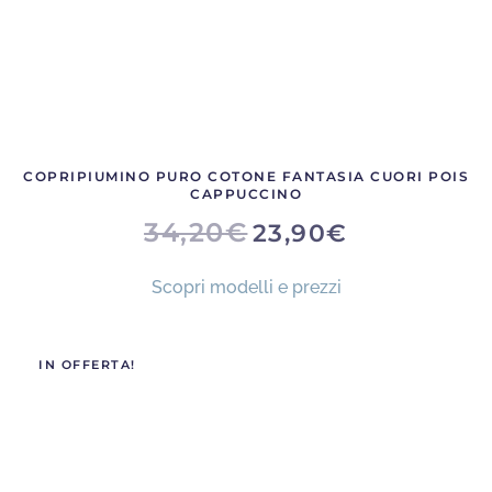
COPRIPIUMINO PURO COTONE FANTASIA CUORI POIS
CAPPUCCINO
IL
IL
34,20
€
23,90
€
PREZZO
PREZZO
ORIGINALE
ATTUALE
ERA:
È:
Scopri modelli e prezzi
34,20€.
23,90€.
IN OFFERTA!