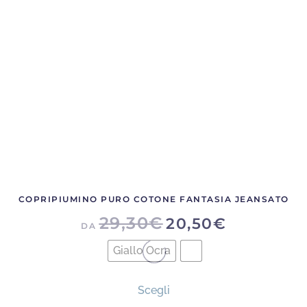
COPRIPIUMINO PURO COTONE FANTASIA JEANSATO
29,30
€
20,50
€
DA
Giallo Ocra
Questo
Scegli
prodotto