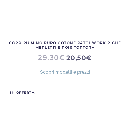
COPRIPIUMINO PURO COTONE PATCHWORK RIGHE
MERLETTI E POIS TORTORA
IL
IL
29,30
€
20,50
€
PREZZO
PREZZO
ORIGINALE
ATTUALE
ERA:
È:
Scopri modelli e prezzi
29,30€.
20,50€.
IN OFFERTA!