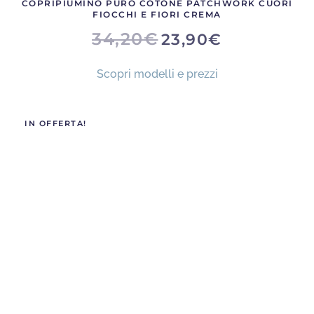
COPRIPIUMINO PURO COTONE PATCHWORK CUORI
FIOCCHI E FIORI CREMA
IL
IL
34,20
€
23,90
€
PREZZO
PREZZO
ORIGINALE
ATTUALE
ERA:
È:
Scopri modelli e prezzi
34,20€.
23,90€.
IN OFFERTA!