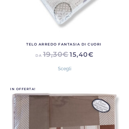
prodotto
TELO ARREDO FANTASIA DI CUORI
19,30
€
15,40
€
DA
Questo
Scegli
prodotto
ha
più
IN OFFERTA!
varianti.
Le
opzioni
possono
essere