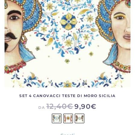
possono
essere
scelte
nella
pagina
del
prodotto
SET 4 CANOVACCI TESTE DI MORO SICILIA
12,40
€
9,90
€
DA
Questo