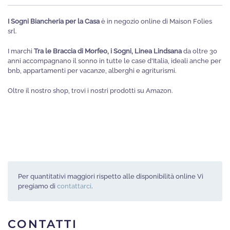
pagina
I Sogni Biancheria per la Casa
è in negozio online di Maison Folies
del
srl.
prodotto
I marchi
Tra le Braccia di Morfeo, i Sogni, Linea Lindsana
da oltre 30
anni accompagnano il sonno in tutte le case d'Italia, ideali anche per
bnb, appartamenti per vacanze, alberghi e agriturismi.
Oltre il nostro shop, trovi i nostri prodotti su Amazon.
Per quantitativi maggiori rispetto alle disponibilità online Vi
pregiamo di
contattarci
.
CONTATTI