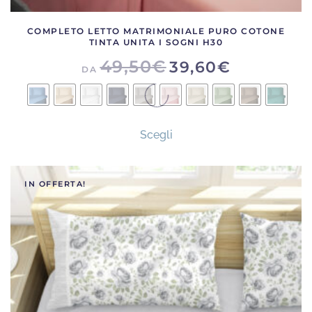
COMPLETO LETTO MATRIMONIALE PURO COTONE
TINTA UNITA I SOGNI H30
49,50
€
39,60
€
DA
Questo
Scegli
prodotto
ha
più
IN OFFERTA!
varianti.
Le
opzioni
possono
essere
scelte