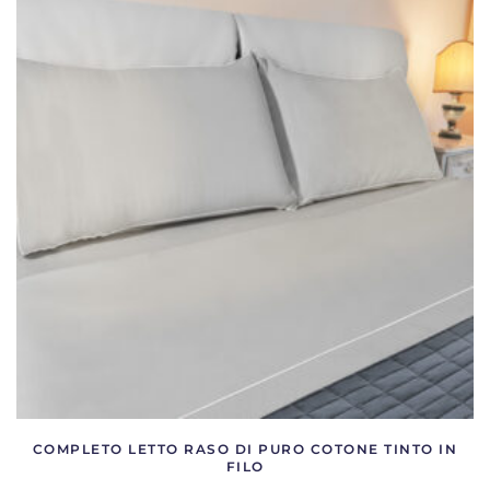
varianti.
Le
opzioni
possono
essere
scelte
nella
pagina
del
prodotto
COMPLETO LETTO RASO DI PURO COTONE TINTO IN
FILO