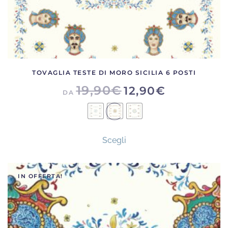
TOVAGLIA TESTE DI MORO SICILIA 6 POSTI
19,90
€
12,90
€
DA
Questo
Scegli
prodotto
ha
più
IN OFFERTA!
varianti.
Le
opzioni