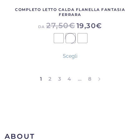
COMPLETO LETTO CALDA FLANELLA FANTASIA
FERRARA
27,50
€
19,30
€
DA
Questo
Scegli
prodotto
ha
più
1
2
3
4
…
8
varianti.
Le
opzioni
possono
essere
scelte
ABOUT
nella