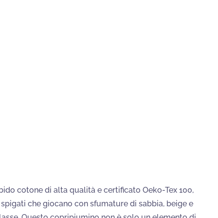
ido cotone di alta qualità e certificato Oeko-Tex 100,
 spigati che giocano con sfumature di sabbia, beige e
 classe. Questo copripiumino non è solo un elemento di