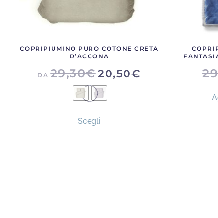
COPRIPIUMINO PURO COTONE CRETA
COPRI
D’ACCONA
FANTASIA
29,30
€
29
20,50
€
DA
A
Questo
Scegli
prodotto
ha
più
varianti.
Le
opzioni
possono