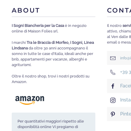
essere
scelte
ABOUT
CONT
nella
pagina
I Sogni Biancheria per la Casa
è in negozio
Il nostro
servi
online di Maison Folies srl.
attivo, chia
del
al Ven dalle 
prodotto
email o messa
I marchi
Tra le Braccia di Morfeo, i Sogni, Linea
Lindsana
da oltre 30 anni accompagnano il
sonno in tutte le case d'Italia, ideali anche per
info@
bnb, appartamenti per vacanze, alberghi e
agriturismi.
+39 
Oltre il nostro shop, trovi i nostri prodotti su
Amazon.
Face
Inst
Pint
Per quantitativi maggiori rispetto alle
disponibilità online Vi pregiamo di