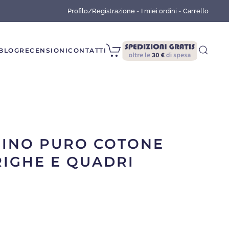
Profilo/Registrazione
-
I miei ordini
-
Carrello
BLOG
RECENSIONI
CONTATTI
MINO PURO COTONE
RIGHE E QUADRI
REZZO
LE
TUALE