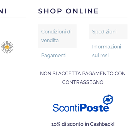
oni
NI
SHOP ONLINE
ono
re
e
Condizioni di
Spedizioni
vendita
Informazioni
na
Pagamenti
sui resi
otto
NON SI ACCETTA PAGAMENTO CON
CONTRASSEGNO
10% di sconto in Cashback!