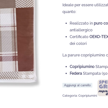
29,30€.
20
Ideale per essere utilizza
quanto:
Realizzato in
puro c
antiallergico
Certificato
OEKO-TEX
dei colori
La parure copripiumino 
Copripiumino
Stamp
Federa
Stampata (50
Copripiumino
Aggiungi al carrello
Puro
Categoria:
Copripiumini
Cotone
fantasia