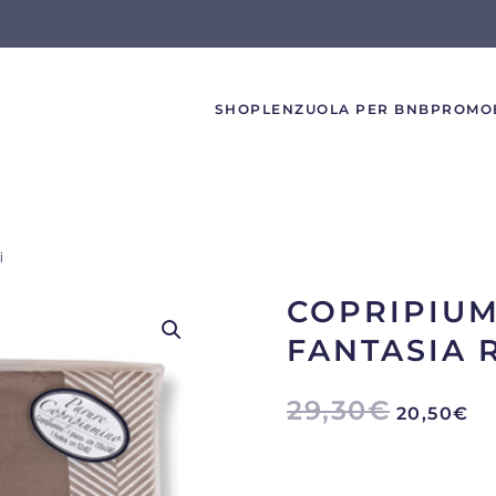
SHOP
LENZUOLA PER BNB
PROMO
i
COPRIPIU
FANTASIA 
IL
IL
29,30
€
20,50
€
PREZZO
P
ORIGINA
AT
ERA:
È: