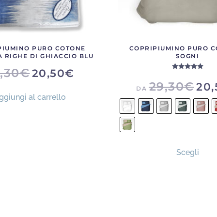
PIUMINO PURO COTONE
COPRIPIUMINO PURO C
 RIGHE DI GHIACCIO BLU
SOGNI
Valu
IL
IL
,30
€
20,50
€
PREZZO
PREZZO
29,30
€
ORIGINALE
ATTUALE
20,
DA
ERA:
È:
ggiungi al carrello
29,30€.
20,50€.
Ques
Scegli
prod
ha
più
varia
Le