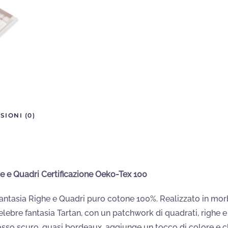
Righe
e
Quadri
quantità
SIONI (0)
 e Quadri Certificazione Oeko-Tex 100
antasia Righe e Quadri puro cotone 100%. Realizzato in morb
lebre fantasia Tartan, con un patchwork di quadrati, righe e
 rosso scuro, quasi bordeaux, aggiunge un tocco di colore e