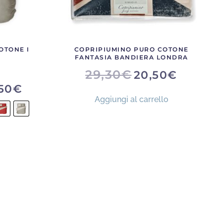
OTONE I
COPRIPIUMINO PURO COTONE
FANTASIA BANDIERA LONDRA
tato
5.00
su 5
IL
IL
29,30
€
20,50
€
PREZZO
PREZZO
ORIGINALE
ATTUALE
50
€
ERA:
È:
Aggiungi al carrello
29,30€.
20,50€.
to
otto
nti.