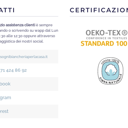
opzi
ATTI
CERTIFICAZIO
poss
esse
zio assistenza clienti
è sempre
scelt
mando o scrivendo su wapp dal Lun
nella
8:30 alle 12:30 oppure attraverso
ggistica dei nostri social.
pagi
del
isognibiancheriaperlacasa.it
prod
371 424 86 92
book
agram
erest