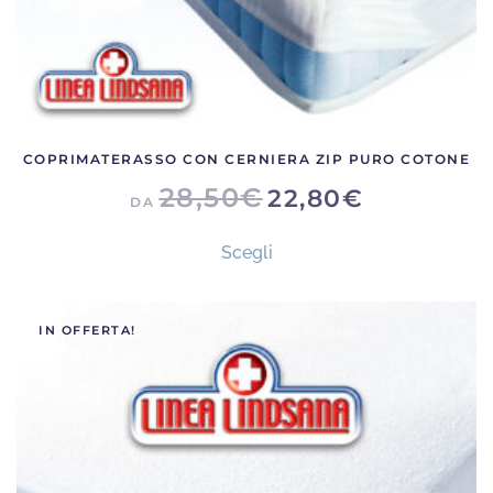
COPRIMATERASSO CON CERNIERA ZIP PURO COTONE
28,50
€
22,80
€
DA
Questo
Scegli
prodotto
ha
più
IN OFFERTA!
varianti.
Le
opzioni
possono
essere