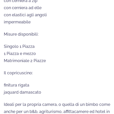
nella
con cerniera a zip
pagina
con cerniera ad elle
del
con elastici agli angoli
prodotto
impermeabile
Misure disponibili:
Singolo 1 Piazza
1 Piazza e mezzo
Matrimoniale 2 Piazze
Il copricuscino:
finitura rigata
jaquard damascato
Ideali per la propria camera, o quella di un bimbo come
anche per un b&b, agriturismo, affittacamere ed hotel in