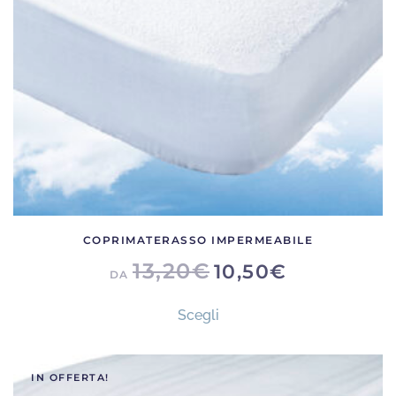
scelte
nella
pagina
del
prodotto
COPRIMATERASSO IMPERMEABILE
13,20
€
10,50
€
DA
Questo
Scegli
prodotto
ha
più
IN OFFERTA!
varianti.