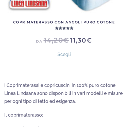
COPRIMATERASSO CON ANGOLI PURO COTONE
Valutato
5.00
su 5
14,20
€
11,30
€
DA
Questo
Scegli
prodotto
ha
più
varianti.
I Coprimaterassi e copricuscini in 100% puro cotone
Le
Linea Lindsana sono disponibili in vari modelli e misure
opzioni
per ogni tipo di letto ed esigenza.
possono
essere
Il coprimaterasso:
scelte