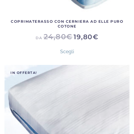
COPRIMATERASSO CON CERNIERA AD ELLE PURO
COTONE
24,80
€
19,80
€
DA
Questo
Scegli
prodotto
ha
più
IN OFFERTA!
varianti.
Le
opzioni
possono
essere
scelte
nella