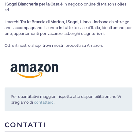
I Sogni Biancheria per la Casa
è in negozio online di Maison Folies
possono
srl.
essere
I marchi
Tra le Braccia di Morfeo, i Sogni, Linea Lindsana
da oltre 30
scelte
anni accompagnano il sonno in tutte le case d'Italia, ideali anche per
nella
bnb, appartamenti per vacanze, alberghi e agriturismi.
pagina
Oltre il nostro shop, trovi i nostri prodotti su Amazon.
del
prodotto
Per quantitativi maggiori rispetto alle disponibilità online Vi
pregiamo di
contattarci
.
CONTATTI