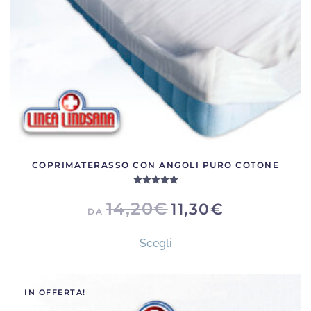
COPRIMATERASSO CON ANGOLI PURO COTONE
Valutato
5.00
su 5
14,20
€
11,30
€
DA
Questo
Scegli
prodotto
ha
più
IN OFFERTA!
varianti.