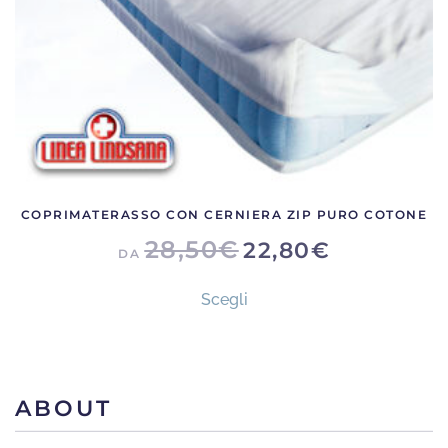
pagina
del
prodotto
COPRIMATERASSO CON CERNIERA ZIP PURO COTONE
28,50
€
22,80
€
DA
Questo
Scegli
prodotto
ha
più
varianti.
ABOUT
Le
opzioni