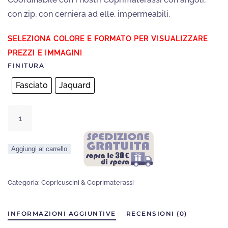
con zip, con cerniera ad elle, impermeabili.
FINITURA
Fasciato
Jaquard
Coppia
di
Copricuscini
Aggiungi al carrello
quantità
Categoria:
Copricuscini & Coprimaterassi
INFORMAZIONI AGGIUNTIVE
RECENSIONI (0)