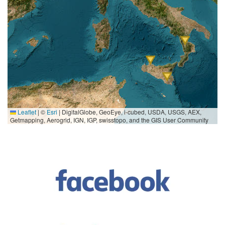
Leaflet
|
©
Esri
| DigitalGlobe, GeoEye, i-cubed, USDA, USGS, AEX,
Getmapping, Aerogrid, IGN, IGP, swisstopo, and the GIS User Community