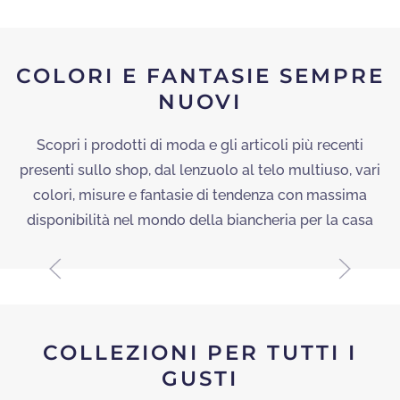
COLORI E FANTASIE SEMPRE
HOTEL 5
NUOVI
STELLE
Scopri i prodotti di moda e gli articoli più recenti
presenti sullo shop, dal lenzuolo al telo multiuso, vari
colori, misure e fantasie di tendenza con massima
SET LENZUOLA PIANE IN
disponibilità nel mondo della biancheria per la casa
PURO COTONE
SCOPRI
COLLEZIONI PER TUTTI I
GUSTI