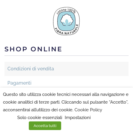
SHOP ONLINE
Condizioni di vendita
Pagamenti
Questo sito utilizza cookie tecnici necessari alla navigazione e
Spedizioni
cookie analitici di terze parti. Cliccando sul pulsante “Accetto”,
acconsentirai all’utilizzo dei cookie.
Cookie Policy
Informazioni sui resi
Solo cookie essenziali
Impostazioni
Accetta tutti
NON SI ACCETTA PAGAMENTO CON CONTRASSEGNO