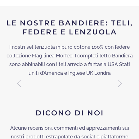
UK
LE NOSTRE BANDIERE: TELI,
FEDERE E LENZUOLA
COMPLETO LETTO
BANDIERA INGLESE
I nostri set lenzuola in puro cotone 100% con federe
collezione Flag linea Morfeo. I completi letto Bandiera
sono abbinabili con i teli arredo a fantasia USA Stati
uniti d’America e Inglese UK Londra
Tra le braccia di Morfeo
SCOPRI
DICONO DI NOI
Alcune recensioni, commenti ed apprezzamenti sui
nostri prodotti estrapolate da social e piattaforme