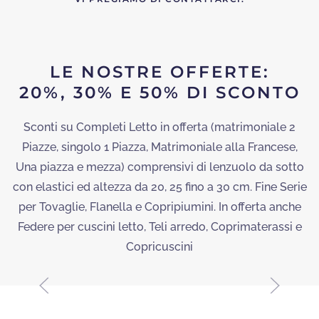
LE NOSTRE OFFERTE:
20%, 30% E 50% DI SCONTO
-30%
Sconti su Completi Letto in offerta (matrimoniale 2
Piazze, singolo 1 Piazza, Matrimoniale alla Francese,
Una piazza e mezza) comprensivi di lenzuolo da sotto
con elastici ed altezza da 20, 25 fino a 30 cm. Fine Serie
SCONTO SU
per Tovaglie, Flanella e Copripiumini. In offerta anche
COPRIPIUMINI
Federe per cuscini letto, Teli arredo, Coprimaterassi e
Copricuscini
SCOPRI