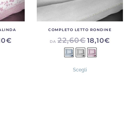
ALINDA
COMPLETO LETTO RONDINE
22,60
€
10
€
18,10
€
DA
to
Questo
Scegli
otto
prodotto
ha
più
nti.
varianti.
Le
oni
opzioni
ono
possono
re
essere