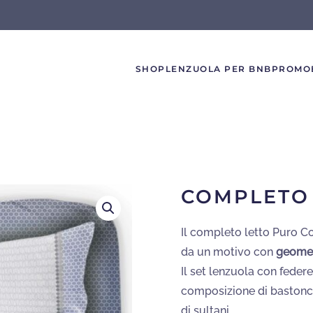
SHOP
LENZUOLA PER BNB
PROMO
COMPLETO
Il completo letto Puro 
da un motivo con
geomet
Il set lenzuola con feder
composizione di bastoncin
di sultani.