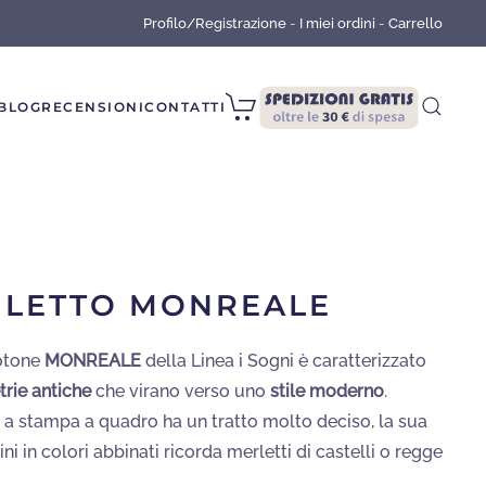
Profilo/Registrazione
-
I miei ordini
-
Carrello
BLOG
RECENSIONI
CONTATTI
 LETTO MONREALE
Cotone
MONREALE
della Linea i Sogni è caratterizzato
rie antiche
che virano verso uno
stile moderno
.
e a stampa a quadro ha un tratto molto deciso, la sua
i in colori abbinati ricorda merletti di castelli o regge