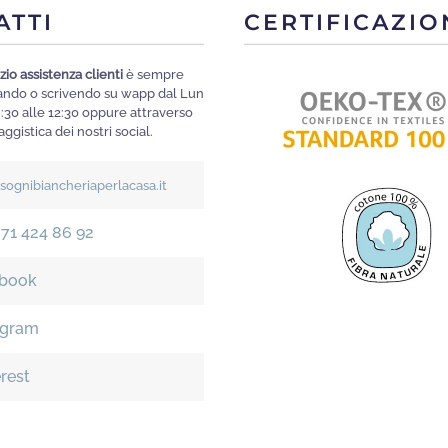
opzioni
scelt
ATTI
CERTIFICAZIO
possono
nella
essere
pagi
zio assistenza clienti
è sempre
scelte
mando o scrivendo su wapp dal Lun
del
nella
8:30 alle 12:30 oppure attraverso
prod
ggistica dei nostri social.
pagina
del
isognibiancheriaperlacasa.it
prodotto
371 424 86 92
book
agram
erest