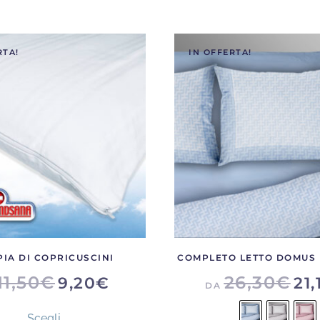
RTA!
IN OFFERTA!
IA DI COPRICUSCINI
COMPLETO LETTO DOMUS 
11,50
€
26,30
€
9,20
€
21,
DA
Questo
Scegli