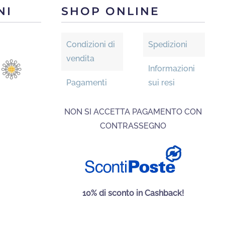
e
scelte
NI
SHOP ONLINE
nella
na
pagina
Condizioni di
Spedizioni
del
vendita
otto
prodotto
Informazioni
Pagamenti
sui resi
NON SI ACCETTA PAGAMENTO CON
CONTRASSEGNO
10% di sconto in Cashback!