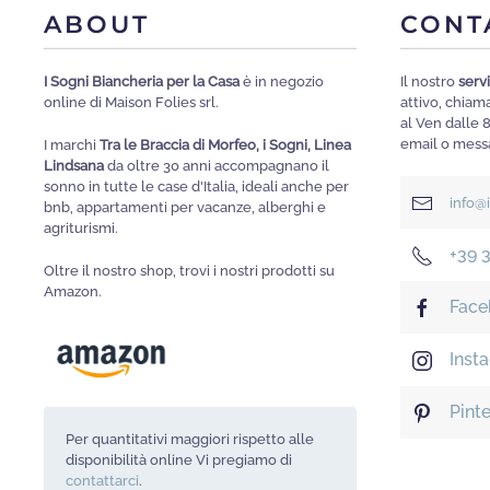
scelte
ABOUT
CONT
nella
pagina
I Sogni Biancheria per la Casa
è in negozio
Il nostro
servi
online di Maison Folies srl.
attivo, chia
del
al Ven dalle 
prodotto
email o messa
I marchi
Tra le Braccia di Morfeo, i Sogni, Linea
Lindsana
da oltre 30 anni accompagnano il
sonno in tutte le case d'Italia, ideali anche per
info@
bnb, appartamenti per vacanze, alberghi e
agriturismi.
+39 
Oltre il nostro shop, trovi i nostri prodotti su
Amazon.
Face
Inst
Pint
Per quantitativi maggiori rispetto alle
disponibilità online Vi pregiamo di
contattarci
.