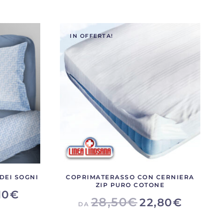
IN OFFERTA!
DEI SOGNI
COPRIMATERASSO CON CERNIERA
ZIP PURO COTONE
10
€
28,50
€
22,80
€
DA
Questo