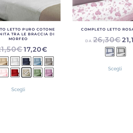
TO LETTO PURO COTONE
COMPLETO LETTO ROS
NITA TRA LE BRACCIA DI
26,30
€
21,
MORFEO
DA
21,50
€
17,20
€
Ques
Scegli
prod
ha
Questo
più
Scegli
prodotto
varia
ha
Le
più
opzi
varianti.
poss
Le
esse