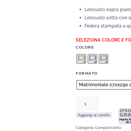
Lenzuolo sopra pian
Lenzuolo sotto con a
Federa stampata a q
COLORE
FORMATO
Matrimoniale 270x290
Completo
Letto
Aggiungi al carrello
Monreale
quantità
Categoria:
Completi letto