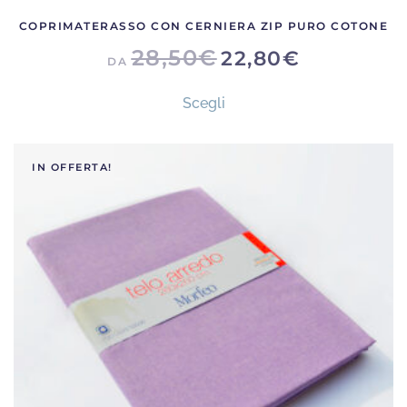
COPRIMATERASSO CON CERNIERA ZIP PURO COTONE
28,50
€
22,80
€
DA
Questo
Scegli
prodotto
ha
più
IN OFFERTA!
varianti.
Le
opzioni
possono
essere
scelte
nella
pagina
del