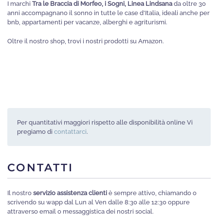
I marchi
Tra le Braccia di Morfeo, i Sogni, Linea Lindsana
da oltre 30
scelte
anni accompagnano il sonno in tutte le case d'Italia, ideali anche per
nella
bnb, appartamenti per vacanze, alberghi e agriturismi.
pagina
Oltre il nostro shop, trovi i nostri prodotti su Amazon.
del
prodotto
Per quantitativi maggiori rispetto alle disponibilità online Vi
pregiamo di
contattarci
.
CONTATTI
Il nostro
servizio assistenza clienti
è sempre attivo, chiamando o
scrivendo su wapp dal Lun al Ven dalle 8:30 alle 12:30 oppure
attraverso email o messaggistica dei nostri social.