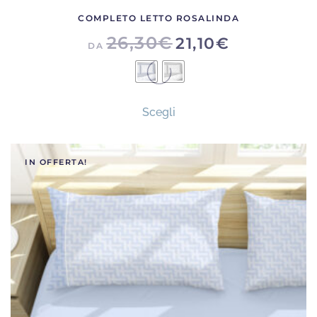
COMPLETO LETTO ROSALINDA
26,30
€
21,10
€
DA
Questo
Scegli
prodotto
ha
più
IN OFFERTA!
varianti.
Le
opzioni
possono
essere
scelte
nella
pagina