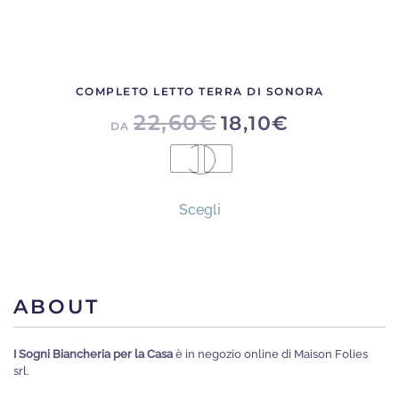
COMPLETO LETTO TERRA DI SONORA
22,60
€
18,10
€
DA
Questo
Scegli
prodotto
ha
più
varianti.
ABOUT
Le
opzioni
I Sogni Biancheria per la Casa
è in negozio online di Maison Folies
possono
srl.
essere