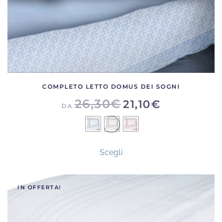
COMPLETO LETTO DOMUS DEI SOGNI
26,30
€
21,10
€
DA
Questo
Scegli
prodotto
ha
più
IN OFFERTA!
varianti.
Le