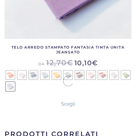
prodotto
TELO ARREDO STAMPATO FANTASIA TINTA UNITA
JEANSATO
12,70
€
10,10
€
DA
Questo
Scegli
prodotto
ha
più
varianti.
PRODOTTI CORRELATI