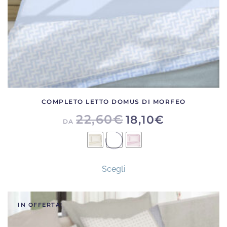
del
prodotto
COMPLETO LETTO DOMUS DI MORFEO
22,60
€
18,10
€
DA
Questo
Scegli
prodotto
ha
più
IN OFFERTA!
varianti.