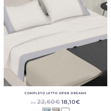
Le
opzioni
possono
essere
scelte
nella
pagina
del
prodotto
COMPLETO LETTO OPEN DREAMS
22,60
€
18,10
€
DA