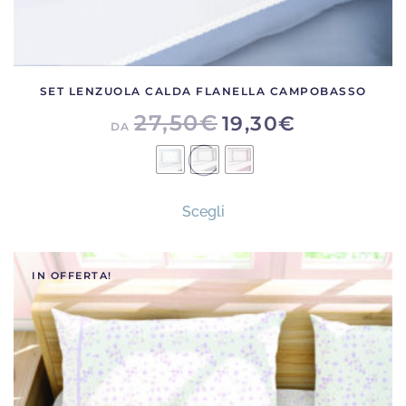
SET LENZUOLA CALDA FLANELLA CAMPOBASSO
27,50
€
19,30
€
DA
Questo
Scegli
prodotto
ha
più
IN OFFERTA!
varianti.
Le
opzioni
possono
essere