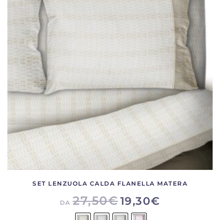
Le
opzioni
possono
essere
scelte
nella
pagina
del
prodotto
SET LENZUOLA CALDA FLANELLA MATERA
27,50
€
19,30
€
DA