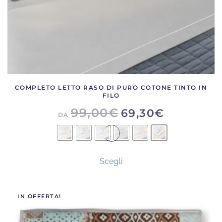
del
prodotto
COMPLETO LETTO RASO DI PURO COTONE TINTO IN
FILO
99,00
€
69,30
€
DA
Questo
Scegli
prodotto
ha
più
IN OFFERTA!
varianti.
Le