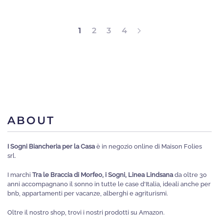
ha
più
1
2
3
4
varianti.
Le
opzioni
possono
essere
scelte
ABOUT
nella
pagina
I Sogni Biancheria per la Casa
è in negozio online di Maison Folies
del
srl.
prodotto
I marchi
Tra le Braccia di Morfeo, i Sogni, Linea Lindsana
da oltre 30
anni accompagnano il sonno in tutte le case d'Italia, ideali anche per
bnb, appartamenti per vacanze, alberghi e agriturismi.
Oltre il nostro shop, trovi i nostri prodotti su Amazon.