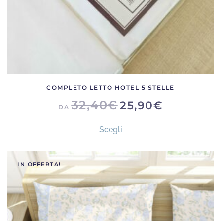
del
prodotto
COMPLETO LETTO HOTEL 5 STELLE
32,40
€
25,90
€
DA
Questo
Scegli
prodotto
ha
più
IN OFFERTA!
varianti.
Le
opzioni
possono