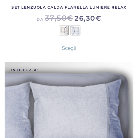
SET LENZUOLA CALDA FLANELLA LUMIERE RELAX
37,50
€
26,30
€
DA
Questo
Scegli
prodotto
ha
più
IN OFFERTA!
varianti.
Le
opzioni
possono
essere
scelte
nella
pagina