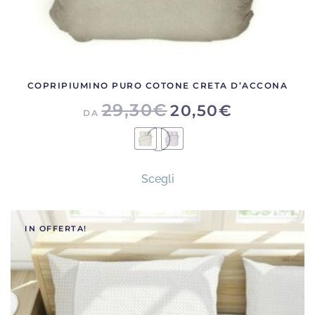
COPRIPIUMINO PURO COTONE CRETA D’ACCONA
29,30
€
20,50
€
DA
Questo
Scegli
prodotto
ha
più
IN OFFERTA!
varianti.
Le
opzioni
possono