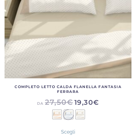
scelte
nella
pagina
del
prodotto
COMPLETO LETTO CALDA FLANELLA FANTASIA
FERRARA
27,50
€
19,30
€
DA
Questo
Scegli
prodotto