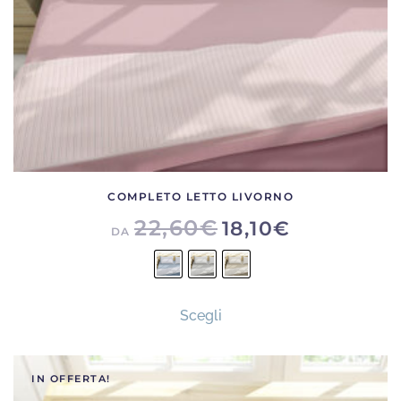
pagina
del
prodotto
COMPLETO LETTO LIVORNO
22,60
€
18,10
€
DA
Questo
Scegli
prodotto
ha
più
IN OFFERTA!
varianti.