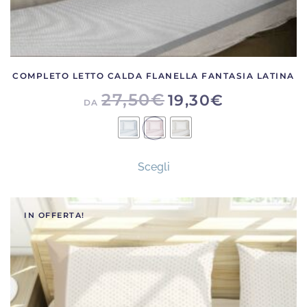
COMPLETO LETTO CALDA FLANELLA FANTASIA LATINA
27,50
€
19,30
€
DA
Questo
Scegli
prodotto
ha
più
IN OFFERTA!
varianti.
Le
opzioni
possono
essere