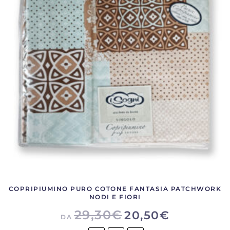
opzioni
possono
essere
scelte
nella
pagina
del
prodotto
COPRIPIUMINO PURO COTONE FANTASIA PATCHWORK
NODI E FIORI
29,30
€
20,50
€
DA