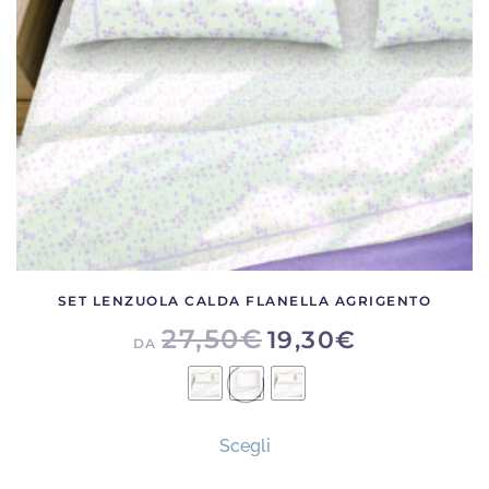
scelte
nella
pagina
del
prodotto
SET LENZUOLA CALDA FLANELLA AGRIGENTO
27,50
€
19,30
€
DA
Questo
Scegli
prodotto
ha