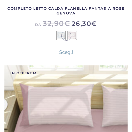
COMPLETO LETTO CALDA FLANELLA FANTASIA ROSE
GENOVA
32,90
€
26,30
€
DA
Questo
Scegli
prodotto
ha
più
IN OFFERTA!
varianti.
Le
opzioni
possono
essere
scelte
nella