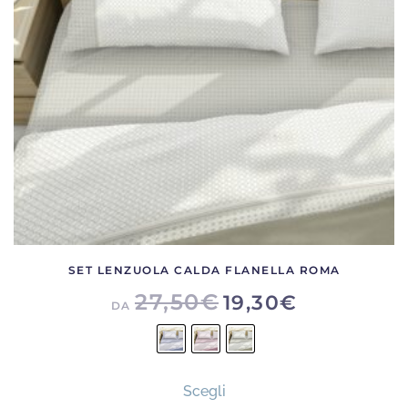
essere
scelte
nella
pagina
del
prodotto
SET LENZUOLA CALDA FLANELLA ROMA
27,50
€
19,30
€
DA
Questo
Scegli
prodotto