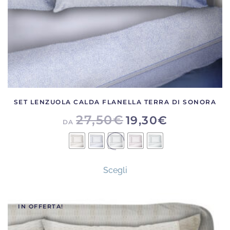
del
prodotto
SET LENZUOLA CALDA FLANELLA TERRA DI SONORA
27,50
€
19,30
€
DA
Questo
Scegli
prodotto
ha
più
IN OFFERTA!
varianti.