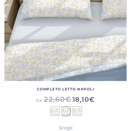
essere
scelte
nella
pagina
del
prodotto
COMPLETO LETTO NAPOLI
22,60
€
18,10
€
DA
Questo
Scegli
prodotto