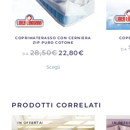
COPRIMATERASSO CON CERNIERA
COPP
ZIP PURO COTONE
DA
28,50
€
22,80
€
DA
Questo
Scegli
prodotto
ha
più
varianti.
Le
PRODOTTI CORRELATI
opzioni
possono
IN OFFERTA!
IN OFFE
essere