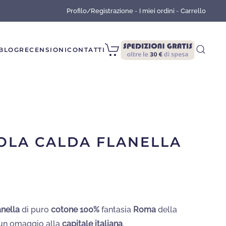
Profilo/Registrazione
-
I miei ordini
-
Carrello
BLOG
RECENSIONI
CONTATTI
OLA CALDA FLANELLA
anella
di puro
cotone 100%
fantasia
Roma
della
 un omaggio alla
capitale italiana
.