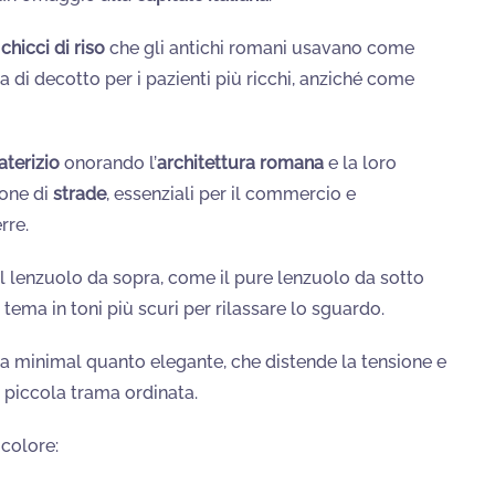
a
chicci di riso
che gli antichi romani usavano come
di decotto per i pazienti più ricchi, anziché come
aterizio
onorando l’
architettura romana
e la loro
ione di
strade
, essenziali per il commercio e
rre.
el lenzuolo da sopra, come il pure lenzuolo da sotto
l tema in toni più scuri per rilassare lo sguardo.
sa minimal quanto elegante, che distende la tensione e
ua piccola trama ordinata.
 colore: