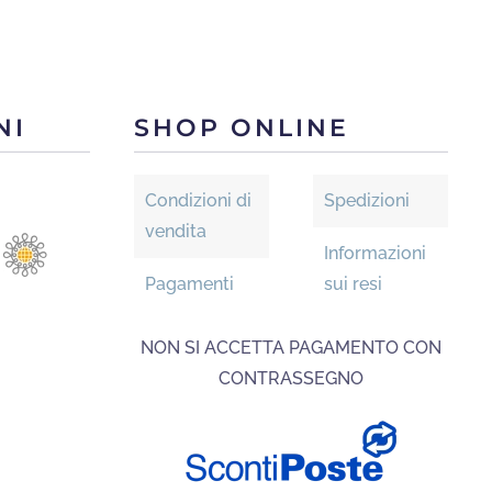
più
varianti.
oni
Le
ono
opzioni
re
NI
SHOP ONLINE
possono
e
essere
scelte
Condizioni di
Spedizioni
na
nella
vendita
Informazioni
pagina
otto
Pagamenti
sui resi
del
prodotto
NON SI ACCETTA PAGAMENTO CON
CONTRASSEGNO