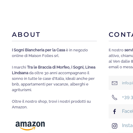
più
varianti.
Le
opzioni
ABOUT
CONT
possono
essere
I Sogni Biancheria per la Casa
è in negozio
Il nostro
servi
scelte
online di Maison Folies srl.
attivo, chia
nella
al Ven dalle 
email o messa
I marchi
Tra le Braccia di Morfeo, i Sogni, Linea
pagina
Lindsana
da oltre 30 anni accompagnano il
del
sonno in tutte le case d'Italia, ideali anche per
info@
bnb, appartamenti per vacanze, alberghi e
prodotto
agriturismi.
+39 
Oltre il nostro shop, trovi i nostri prodotti su
Amazon.
Face
Inst