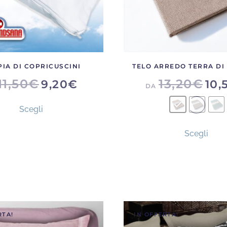
IA DI COPRICUSCINI
TELO ARREDO TERRA DI
11,50
€
13,20
€
9,20
€
10,
DA
Questo
Scegli
prodotto
Ques
ha
Scegli
prod
più
ha
varianti.
più
Le
varia
opzioni
Le
possono
opzi
essere
RTA!
IN OFFERTA!
poss
scelte