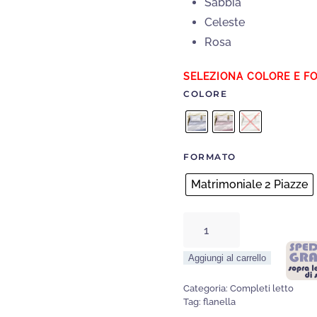
Sabbia
Celeste
Rosa
COLORE
FORMATO
Matrimoniale 2 Piazze
Set
lenzuola
Aggiungi al carrello
calda
Flanella
Categoria:
Completi letto
ROMA
Tag:
flanella