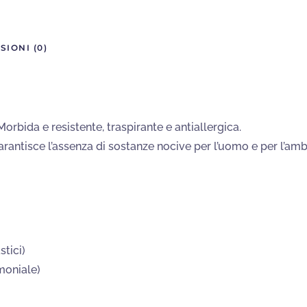
quantità
SIONI (0)
orbida e resistente, traspirante e antiallergica.
rantisce l’assenza di sostanze nocive per l’uomo e per l’ambi
tici)
moniale)