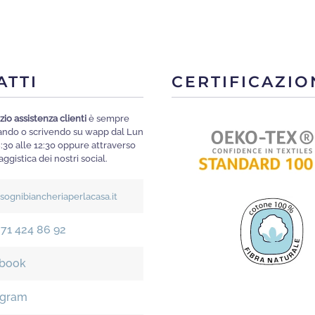
più
Le
varianti.
opzi
Le
poss
opzioni
esse
ATTI
CERTIFICAZIO
possono
scelt
essere
nella
zio assistenza clienti
è sempre
scelte
pagi
mando o scrivendo su wapp dal Lun
nella
8:30 alle 12:30 oppure attraverso
del
ggistica dei nostri social.
pagina
prod
del
isognibiancheriaperlacasa.it
prodotto
371 424 86 92
book
agram