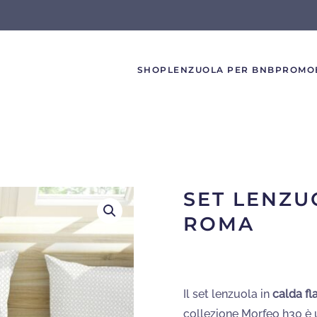
SHOP
LENZUOLA PER BNB
PROMO
SET LENZU
ROMA
Il set lenzuola in
calda fl
collezione Morfeo h30 è