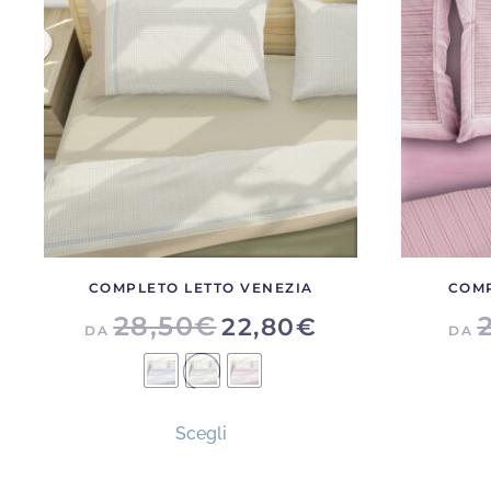
scelte
nella
pagina
del
prodotto
COMPLETO LETTO VENEZIA
COMP
28,50
€
22,80
€
DA
DA
Questo
Scegli
prodotto
ha