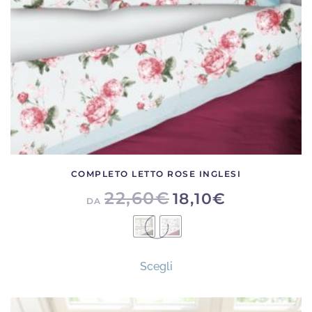
prodotto
COMPLETO LETTO ROSE INGLESI
22,60
€
18,10
€
DA
Questo
Scegli
prodotto
ha
più