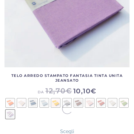
nella
pagina
del
prodotto
TELO ARREDO STAMPATO FANTASIA TINTA UNITA
JEANSATO
12,70
€
10,10
€
DA
Questo
Scegli
prodotto