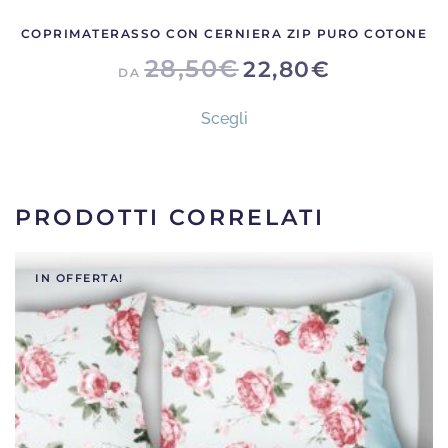
COPRIMATERASSO CON CERNIERA ZIP PURO COTONE
28,50
€
22,80
€
DA
Questo
Scegli
prodotto
ha
più
varianti.
PRODOTTI CORRELATI
Le
opzioni
IN OFFERTA!
possono
essere
scelte
nella
pagina
del