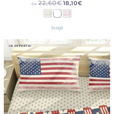
22,60
€
18,10
€
DA
Questo
Scegli
prodotto
ha
più
IN OFFERTA!
varianti.
Le
opzioni
possono
essere
scelte
nella
pagina
del