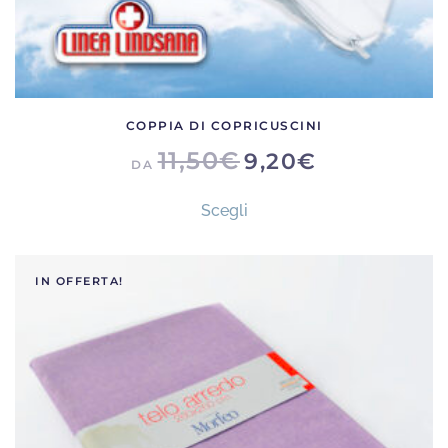
COPPIA DI COPRICUSCINI
11,50
€
9,20
€
DA
Questo
Scegli
prodotto
ha
più
IN OFFERTA!
varianti.
Le
opzioni
possono
essere
scelte