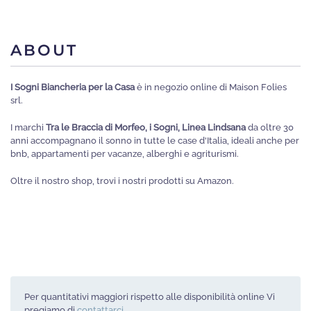
più
varianti.
ABOUT
Le
opzioni
I Sogni Biancheria per la Casa
è in negozio online di Maison Folies
possono
srl.
essere
I marchi
Tra le Braccia di Morfeo, i Sogni, Linea Lindsana
da oltre 30
scelte
anni accompagnano il sonno in tutte le case d'Italia, ideali anche per
nella
bnb, appartamenti per vacanze, alberghi e agriturismi.
pagina
Oltre il nostro shop, trovi i nostri prodotti su Amazon.
del
prodotto
Per quantitativi maggiori rispetto alle disponibilità online Vi
pregiamo di
contattarci
.