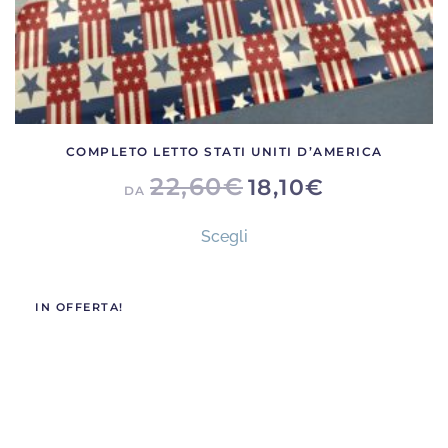
prodotto
COMPLETO LETTO STATI UNITI D’AMERICA
22,60
€
18,10
€
DA
Questo
Scegli
prodotto
ha
più
IN OFFERTA!
varianti.
Le
opzioni
possono
essere