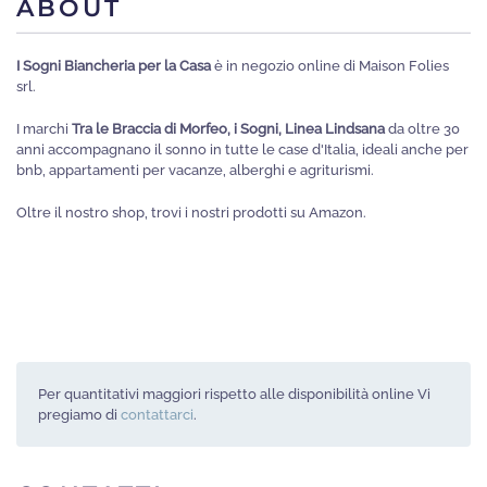
ABOUT
Le
opzioni
I Sogni Biancheria per la Casa
è in negozio online di Maison Folies
possono
srl.
essere
I marchi
Tra le Braccia di Morfeo, i Sogni, Linea Lindsana
da oltre 30
scelte
anni accompagnano il sonno in tutte le case d'Italia, ideali anche per
nella
bnb, appartamenti per vacanze, alberghi e agriturismi.
pagina
Oltre il nostro shop, trovi i nostri prodotti su Amazon.
del
prodotto
Per quantitativi maggiori rispetto alle disponibilità online Vi
pregiamo di
contattarci
.