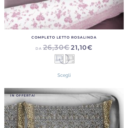
COMPLETO LETTO ROSALINDA
26,30
€
21,10
€
DA
Questo
Scegli
prodotto
ha
più
IN OFFERTA!
varianti.
Le
opzioni
possono