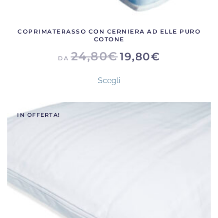
COPRIMATERASSO CON CERNIERA AD ELLE PURO
COTONE
24,80
€
19,80
€
DA
Questo
Scegli
prodotto
ha
più
IN OFFERTA!
varianti.
Le
opzioni
possono
essere
scelte
nella