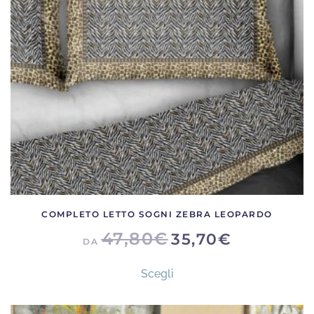
essere
scelte
nella
pagina
del
prodotto
COMPLETO LETTO SOGNI ZEBRA LEOPARDO
47,80
€
35,70
€
DA
Questo
Scegli
prodotto
ha