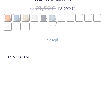
BRACCIA DI MORFEO
21,50
€
17,20
€
DA
Questo
Scegli
prodotto
ha
più
IN OFFERTA!
varianti.
Le
opzioni
possono
essere
scelte
nella