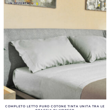
più
IN OFFERTA!
varianti.
Le
opzioni
possono
essere
scelte
nella
pagina
del
prodotto
COMPLETO LETTO PURO COTONE TINTA UNITA TRA LE