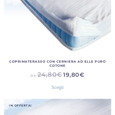
COPRIMATERASSO CON CERNIERA AD ELLE PURO
COTONE
24,80
€
19,80
€
DA
Questo
Scegli
prodotto
ha
più
IN OFFERTA!
varianti.