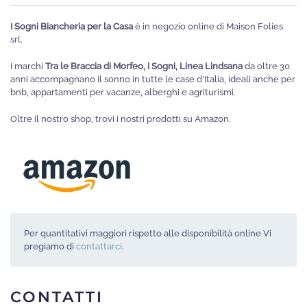
opzioni
I Sogni Biancheria per la Casa
è in negozio online di Maison Folies
possono
srl.
essere
I marchi
Tra le Braccia di Morfeo, i Sogni, Linea Lindsana
da oltre 30
scelte
anni accompagnano il sonno in tutte le case d'Italia, ideali anche per
nella
bnb, appartamenti per vacanze, alberghi e agriturismi.
pagina
Oltre il nostro shop, trovi i nostri prodotti su Amazon.
del
prodotto
Per quantitativi maggiori rispetto alle disponibilità online Vi
pregiamo di
contattarci
.
CONTATTI