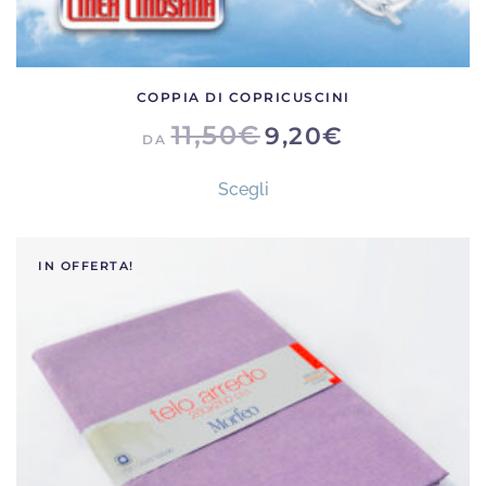
COPPIA DI COPRICUSCINI
11,50
€
9,20
€
DA
Questo
Scegli
prodotto
ha
più
IN OFFERTA!
varianti.
Le
opzioni
possono
essere
scelte
nella