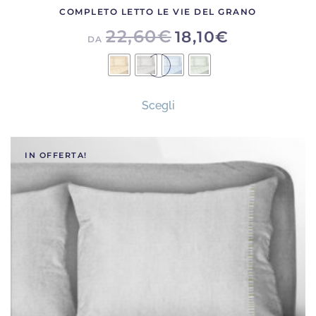
COMPLETO LETTO LE VIE DEL GRANO
22,60
€
18,10
€
DA
Questo
Scegli
prodotto
ha
più
IN OFFERTA!
varianti.
Le
opzioni
possono
essere
scelte
nella
pagina