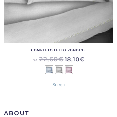
del
prodotto
COMPLETO LETTO RONDINE
22,60
€
18,10
€
DA
Questo
Scegli
prodotto
ha
più
varianti.
ABOUT
Le