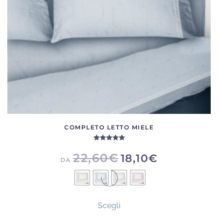
scelte
nella
pagina
del
prodotto
COMPLETO LETTO MIELE
Valutato
5.00
su 5
22,60
€
18,10
€
DA
Questo
Scegli
prodotto