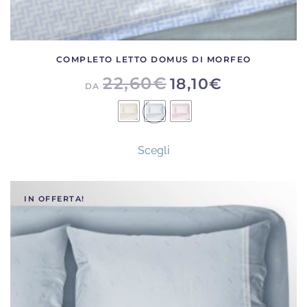
COMPLETO LETTO DOMUS DI MORFEO
22,60
€
18,10
€
DA
Questo
Scegli
prodotto
ha
più
IN OFFERTA!
varianti.
Le
opzioni
possono
essere