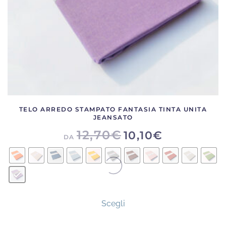
pagina
del
prodotto
TELO ARREDO STAMPATO FANTASIA TINTA UNITA
JEANSATO
12,70
€
10,10
€
DA
Questo
Scegli
prodotto
ha