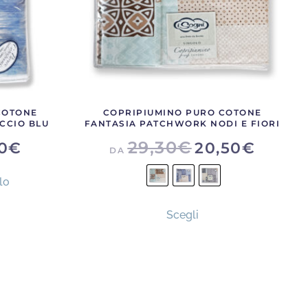
COTONE
COPRIPIUMINO PURO COTONE
ACCIO BLU
FANTASIA PATCHWORK NODI E FIORI
IL
29,30
€
0
€
20,50
€
DA
O
PREZZO
ALE
ATTUALE
È:
lo
20,50€.
Questo
Scegli
prodotto
ha
più
varianti.
Le