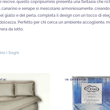
ze nocive, questo copripiumino presenta una fantasia che ric
no, canarino e senape si mescolano armoniosamente, creando 
el giallo e del perla, completa il design con un tocco di eleg
olcezza. Perfetto per chi cerca un ambiente accogliente, ma
era da letto.
no I Sogni
RTA!
IN OFFERTA!