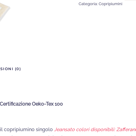
Categoria:
Copripiumini
Cotone
Fantasia
Jeansato
quantità
SIONI (0)
ertificazione Oeko-Tex 100
 il copripiumino singolo
Jeansato colori disponibili: Zaffera