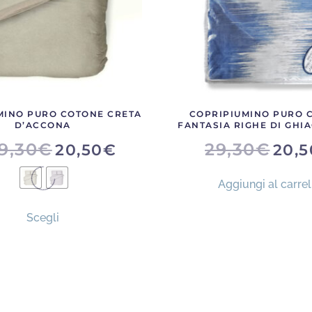
MINO PURO COTONE CRETA
COPRIPIUMINO PURO 
D’ACCONA
FANTASIA RIGHE DI GHI
IL
9,30
€
29,30
€
20,50
€
20,5
PREZZ
ORIGIN
ERA:
Aggiungi al carrel
29,30€.
Questo
Scegli
prodotto
ha
più
varianti.
Le