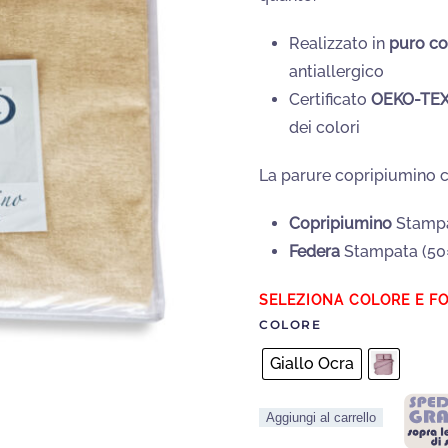
Realizzato in
puro c
antiallergico
Certificato
OEKO-TEX
dei colori
La parure copripiumino 
Copripiumino
Stamp
Federa
Stampata (50
COLORE
Giallo Ocra
Copripiumino
Aggiungi al carrello
Puro