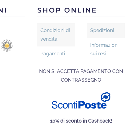
opzioni
NI
SHOP ONLINE
possono
essere
scelte
Condizioni di
Spedizioni
nella
vendita
Informazioni
pagina
Pagamenti
sui resi
del
prodotto
NON SI ACCETTA PAGAMENTO CON
CONTRASSEGNO
10% di sconto in Cashback!