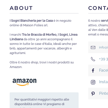
ABOUT
CONT
I Sogni Biancheria per la Casa
è in negozio
Il nostro
servi
online di Maison Folies srl.
attivo, chia
al Ven dalle 
email o messa
I marchi
Tra le Braccia di Morfeo, i Sogni, Linea
Lindsana
da oltre 30 anni accompagnano il
sonno in tutte le case d'Italia, ideali anche per
info@
bnb, appartamenti per vacanze, alberghi e
agriturismi.
+39 
Oltre il nostro shop, trovi i nostri prodotti su
Amazon.
Face
Inst
Pint
Per quantitativi maggiori rispetto alle
disponibilità online Vi pregiamo di