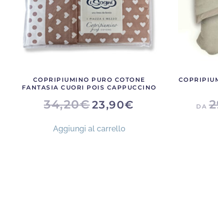
COPRIPIUMINO PURO COTONE
COPRIPIU
FANTASIA CUORI POIS CAPPUCCINO
IL
IL
34,20
€
2
23,90
€
DA
PREZZO
PREZZO
ORIGINALE
ATTUALE
ERA:
È:
Aggiungi al carrello
34,20€.
23,90€.