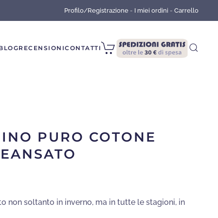
Profilo/Registrazione
-
I miei ordini
-
Carrello
BLOG
RECENSIONI
CONTATTI
MINO PURO COTONE
JEANSATO
to non soltanto in inverno, ma in tutte le stagioni, in