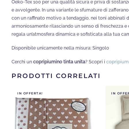
Oeko-Tex 100 per una qualità sicura e priva di sostan
e avvolgente. In una variante le sfumature di zaffera
con un raffinato motivo a tendaggio, nei toni abbinati d
armoniosamente rilasciando un senso di freschezza e d
regala un’atmosfera dinamica e sofisticata alla tua cam
Disponibile unicamente nella misura: Singolo
Cerchi un
copripiumino tinta unita
? Scopri i
copripiumi
PRODOTTI CORRELATI
IN OFFERTA!
IN OFFE