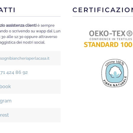
opzioni
ATTI
CERTIFICAZIO
possono
essere
zio assistenza clienti
è sempre
scelte
mando o scrivendo su wapp dal Lun
nella
8:30 alle 12:30 oppure attraverso
ggistica dei nostri social.
pagina
del
isognibiancheriaperlacasa.it
prodotto
371 424 86 92
book
agram
erest