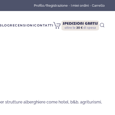
Profilo/Registrazione
-
I miei ordini
-
Carrello
BLOG
RECENSIONI
CONTATTI
er strutture alberghiere come hotel, b&b, agriturismi,