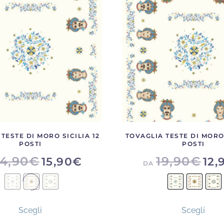
TESTE DI MORO SICILIA 12
TOVAGLIA TESTE DI MORO 
POSTI
POSTI
4,90
€
19,90
€
15,90
€
12,
DA
Questo
Ques
Scegli
Scegli
prodotto
prod