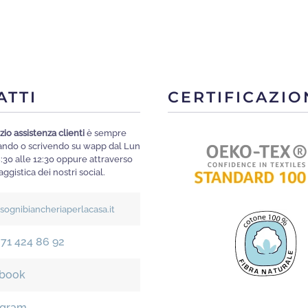
ha
ha
più
più
varianti.
varia
Le
Le
opzioni
opzi
ATTI
CERTIFICAZIO
possono
poss
essere
esse
zio assistenza clienti
è sempre
scelte
scelt
mando o scrivendo su wapp dal Lun
nella
nella
8:30 alle 12:30 oppure attraverso
ggistica dei nostri social.
pagina
pagi
del
del
isognibiancheriaperlacasa.it
prodotto
prod
371 424 86 92
book
agram