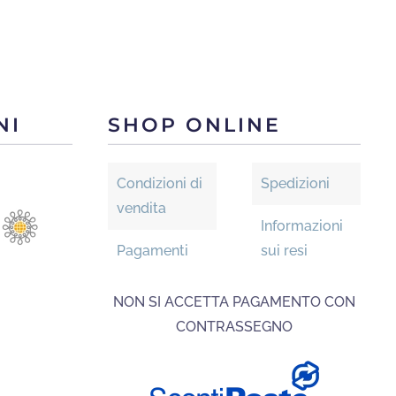
Le
opzioni
nti.
possono
essere
oni
NI
SHOP ONLINE
scelte
ono
nella
re
pagina
e
Condizioni di
Spedizioni
del
vendita
prodotto
Informazioni
na
Pagamenti
sui resi
otto
NON SI ACCETTA PAGAMENTO CON
CONTRASSEGNO