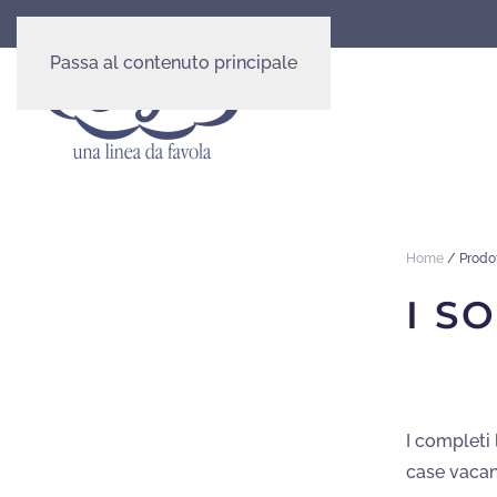
Passa al contenuto principale
Home
/ Prodot
I S
I completi 
case vacan