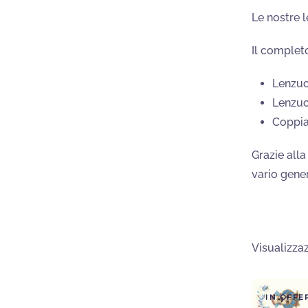
Le nostre l
Il complet
Lenzuo
Lenzuo
Coppia
Grazie alla
vario gene
Visualizzaz
IN OFFE