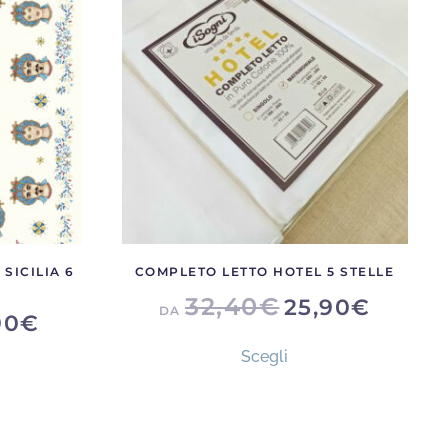
SICILIA 6
COMPLETO LETTO HOTEL 5 STELLE
32,40
€
25,90
€
DA
90
€
Questo
Scegli
prodotto
ha
to
più
otto
varianti.