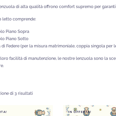
enzuola di alta qualità offrono comfort supremo per garantir
o letto comprende:
lo Piano Sopra
lo Piano Sotto
 di Federe (per la misura matrimoniale, coppia singola per 
 loro facilità di manutenzione, le nostre lenzuola sono la sce
re.
Ordina
ione di 3 risultati
in
base
al
più
RTA!
IN OFFERTA!
recente