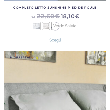
COMPLETO LETTO SUNSHINE PIED DE POULE
22,60
€
18,10
€
DA
Verde Salvia
Questo
Scegli
prodotto
ha
più
IN OFFERTA!
varianti.
Le
opzioni
possono
essere
scelte
nella