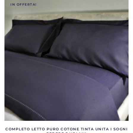
più
IN OFFERTA!
varianti.
Le
opzioni
possono
essere
scelte
nella
pagina
del
prodotto
COMPLETO LETTO PURO COTONE TINTA UNITA I SOGNI