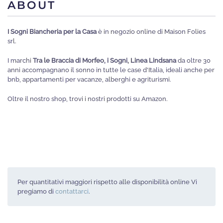
ABOUT
nella
pagina
I Sogni Biancheria per la Casa
è in negozio online di Maison Folies
del
srl.
prodotto
I marchi
Tra le Braccia di Morfeo, i Sogni, Linea Lindsana
da oltre 30
anni accompagnano il sonno in tutte le case d'Italia, ideali anche per
bnb, appartamenti per vacanze, alberghi e agriturismi.
Oltre il nostro shop, trovi i nostri prodotti su Amazon.
Per quantitativi maggiori rispetto alle disponibilità online Vi
pregiamo di
contattarci
.