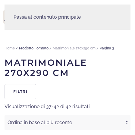
Passa al contenuto principale
MENU
Home
/ Prodotto Formato /
Matrimoniale 270x290 cm
/ Pagina 3
MATRIMONIALE
270X290 CM
FILTRI
Ordina
Visualizzazione di 37-42 di 42 risultati
in
base
al
più
recente