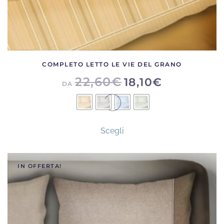
COMPLETO LETTO LE VIE DEL GRANO
22,60
€
18,10
€
DA
Questo
Scegli
prodotto
ha
più
IN OFFERTA!
varianti.
Le
opzioni
possono