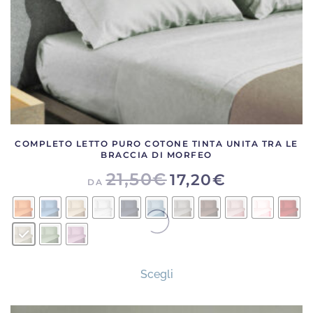
pagina
del
prodotto
COMPLETO LETTO PURO COTONE TINTA UNITA TRA LE
BRACCIA DI MORFEO
21,50
€
17,20
€
DA
Questo
Scegli
prodotto
ha