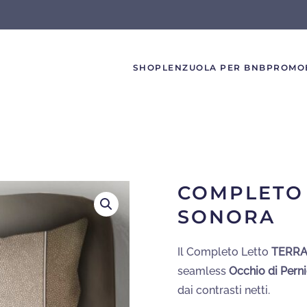
SHOP
LENZUOLA PER BNB
PROMO
COMPLETO 
SONORA
Il Completo Letto
TERRA
seamless
Occhio di Pern
dai contrasti netti.