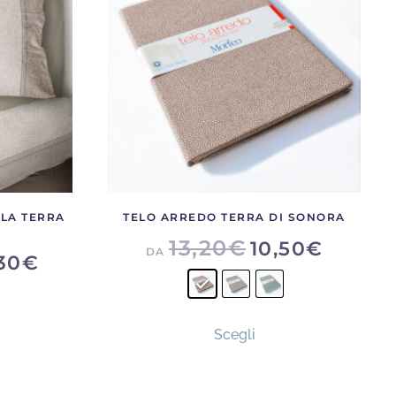
LA TERRA
TELO ARREDO TERRA DI SONORA
13,20
€
10,50
€
DA
30
€
Questo
to
Scegli
prodotto
otto
ha
più