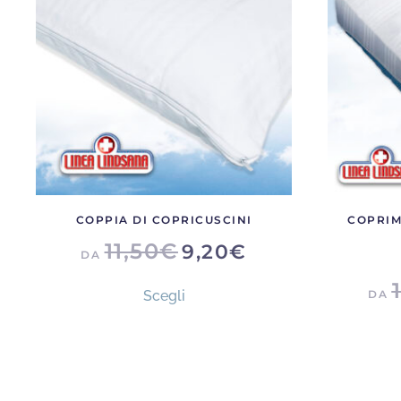
COPPIA DI COPRICUSCINI
COPRIM
11,50
€
9,20
€
DA
Questo
Scegli
DA
prodotto
ha
più
varianti.