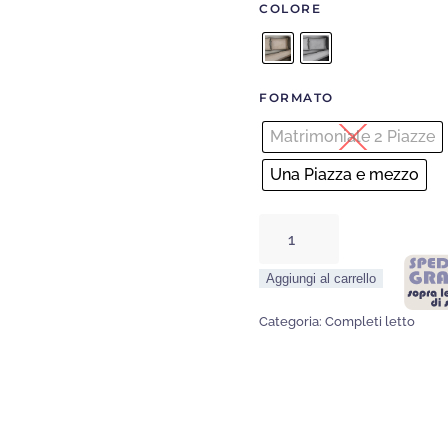
COLORE
FORMATO
Matrimoniale 2 Piazze
Una Piazza e mezzo
completo
letto
Aggiungi al carrello
Terra
di
Categoria:
Completi letto
Sonora
quantità