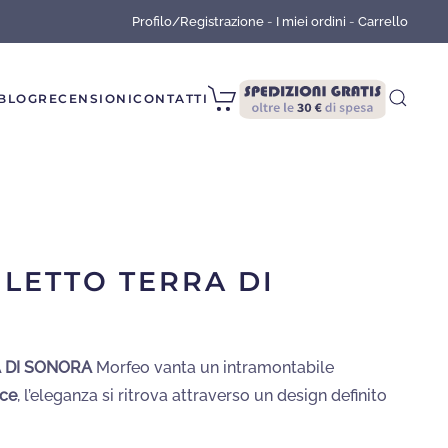
Profilo/Registrazione
-
I miei ordini
-
Carrello
BLOG
RECENSIONI
CONTATTI
LETTO TERRA DI
 DI SONORA
Morfeo vanta un intramontabile
ice
, l’eleganza si ritrova attraverso un design definito