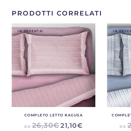
Le
opzioni
PRODOTTI CORRELATI
possono
essere
IN OFFERTA!
IN OFFE
scelte
nella
pagina
del
prodotto
COMPLETO LETTO RAGUSA
COMPLET
26,30
€
21,10
€
DA
DA