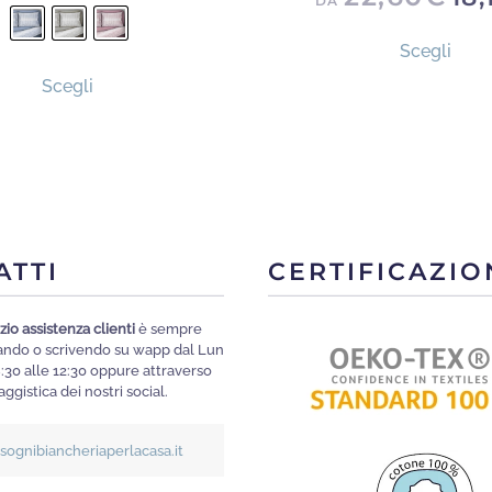
DA
Ques
Scegli
prod
Questo
Scegli
ha
prodotto
più
ha
varia
più
Le
varianti.
opzi
Le
poss
opzioni
ATTI
CERTIFICAZIO
esse
possono
scelt
essere
zio assistenza clienti
è sempre
nella
scelte
mando o scrivendo su wapp dal Lun
pagi
nella
8:30 alle 12:30 oppure attraverso
ggistica dei nostri social.
del
pagina
prod
del
isognibiancheriaperlacasa.it
prodotto