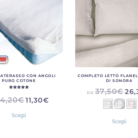
ATERASSO CON ANGOLI
COMPLETO LETTO FLANEL
PURO COTONE
DI SONORA
Valutato
5.00
su 5
37,50
€
26,
DA
14,20
€
11,30
€
Questo
Ques
Scegli
prodotto
Scegli
prod
ha
ha
più