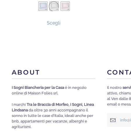
Questo
Scegli
prodotto
ha
più
varianti.
Le
opzioni
ABOUT
CONT
possono
essere
I Sogni Biancheria per la Casa
è in negozio
Il nostro
servi
scelte
online di Maison Folies srl.
attivo, chia
nella
al Ven dalle 
email o messa
I marchi
Tra le Braccia di Morfeo, i Sogni, Linea
pagina
Lindsana
da oltre 30 anni accompagnano il
del
sonno in tutte le case d'Italia, ideali anche per
info@
bnb, appartamenti per vacanze, alberghi e
prodotto
agriturismi.