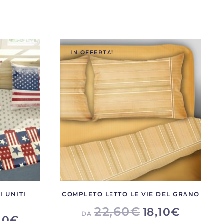
varianti.
nti.
Le
opzioni
oni
possono
IN OFFERTA!
ono
essere
re
scelte
e
nella
pagina
na
del
prodotto
otto
I UNITI
COMPLETO LETTO LE VIE DEL GRANO
22,60
€
18,10
€
DA
10
€