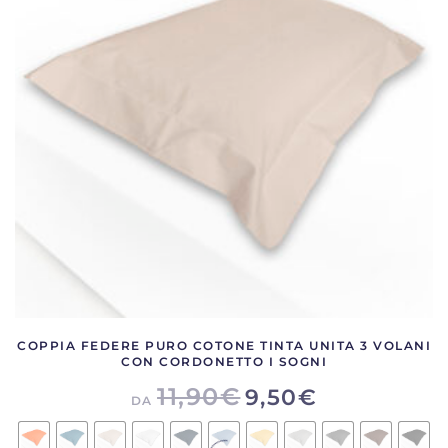
opzioni
possono
essere
scelte
nella
pagina
del
prodotto
COPPIA FEDERE PURO COTONE TINTA UNITA 3 VOLANI
CON CORDONETTO I SOGNI
11,90
€
9,50
€
DA