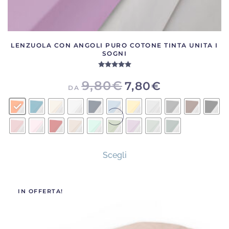
LENZUOLA CON ANGOLI PURO COTONE TINTA UNITA I
SOGNI
Valutato
5.00
su 5
9,80
€
7,80
€
DA
Questo
Scegli
prodotto
ha
più
IN OFFERTA!
varianti.
Le