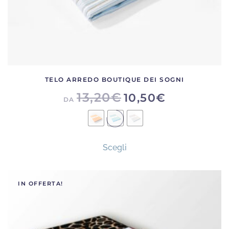
prodotto
TELO ARREDO BOUTIQUE DEI SOGNI
13,20
€
10,50
€
DA
Questo
Scegli
prodotto
ha
più
IN OFFERTA!
varianti.
Le
opzioni