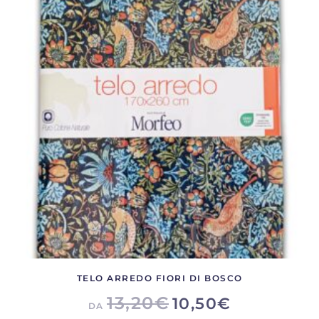
Le
opzioni
possono
essere
scelte
nella
pagina
del
prodotto
TELO ARREDO FIORI DI BOSCO
13,20
€
10,50
€
DA