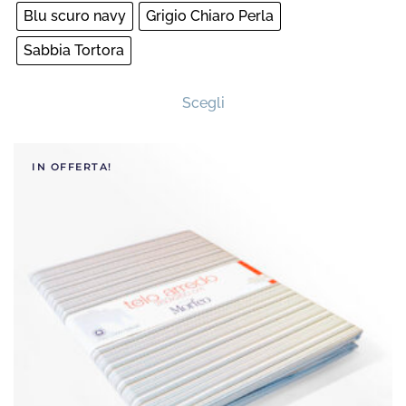
Blu scuro navy
Grigio Chiaro Perla
Sabbia Tortora
Questo
Scegli
prodotto
ha
più
IN OFFERTA!
varianti.
Le
opzioni
possono
essere
scelte
nella
pagina
del