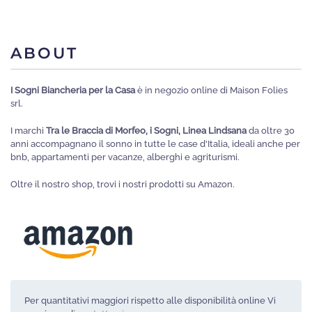
ha
più
varianti.
ABOUT
Le
opzioni
I Sogni Biancheria per la Casa
è in negozio online di Maison Folies
possono
srl.
essere
I marchi
Tra le Braccia di Morfeo, i Sogni, Linea Lindsana
da oltre 30
scelte
anni accompagnano il sonno in tutte le case d'Italia, ideali anche per
nella
bnb, appartamenti per vacanze, alberghi e agriturismi.
pagina
Oltre il nostro shop, trovi i nostri prodotti su Amazon.
del
prodotto
Per quantitativi maggiori rispetto alle disponibilità online Vi