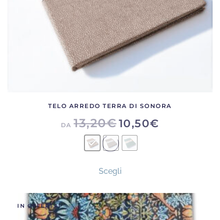
TELO ARREDO TERRA DI SONORA
13,20
€
10,50
€
DA
Questo
Scegli
prodotto
ha
più
IN OFFERTA!
varianti.