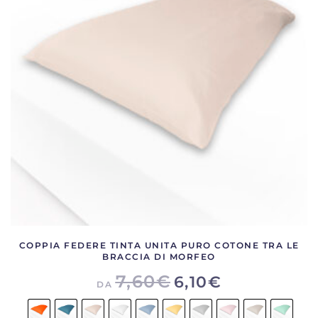
opzioni
possono
essere
scelte
nella
pagina
del
prodotto
COPPIA FEDERE TINTA UNITA PURO COTONE TRA LE
BRACCIA DI MORFEO
7,60
€
6,10
€
DA