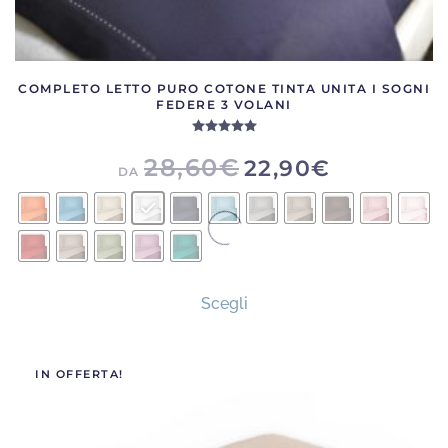
COMPLETO LETTO PURO COTONE TINTA UNITA I SOGNI
FEDERE 3 VOLANI
Valutato
5.00
su 5
28,60
€
22,90
€
DA
Questo
Scegli
prodotto
ha
più
IN OFFERTA!
varianti.
Le