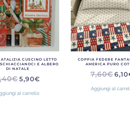
nella
nella
pagina
pagi
del
del
prodotto
prod
ATALIZIA CUSCINO LETTO
COPPIA FEDERE FANTA
 SCHIACCIANOCI E ALBERO
AMERICA PURO CO
DI NATALE
IL
7,60
€
6,10
IL
IL
PREZZ
,40
€
5,90
€
PREZZO
PREZZO
ORIGI
ORIGINALE
ATTUALE
ERA:
Aggiungi al carrel
ERA:
È:
7,60€.
ggiungi al carrello
7,40€.
5,90€.