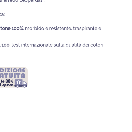
eli arredo Leopardati.
.
ta:
otone 100%
, morbido e resistente, traspirante e
 100
, test internazionale sulla qualità dei colori