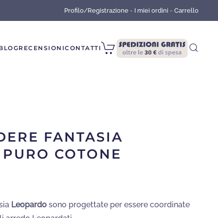
Profilo/Registrazione
-
I miei ordini
-
Carrello
BLOG
RECENSIONI
CONTATTI
DERE FANTASIA
 PURO COTONE
ZO
ALE
sia
Leopardo
sono progettate per essere coordinate