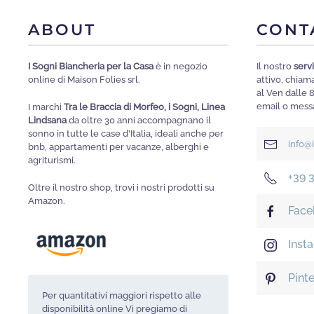
ABOUT
CONT
I Sogni Biancheria per la Casa
è in negozio
Il nostro
servi
online di Maison Folies srl.
attivo, chia
al Ven dalle 
email o messa
I marchi
Tra le Braccia di Morfeo, i Sogni, Linea
Lindsana
da oltre 30 anni accompagnano il
sonno in tutte le case d'Italia, ideali anche per
info@
bnb, appartamenti per vacanze, alberghi e
agriturismi.
+39 
Oltre il nostro shop, trovi i nostri prodotti su
Amazon.
Face
Inst
Pint
Per quantitativi maggiori rispetto alle
disponibilità online Vi pregiamo di