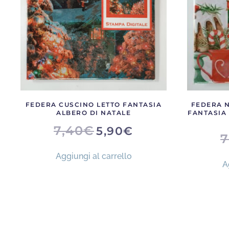
nella
pagina
del
prodotto
FEDERA CUSCINO LETTO FANTASIA
FEDERA N
ALBERO DI NATALE
FANTASIA
IL
IL
7,40
€
5,90
€
PREZZO
PREZZO
7
ORIGINALE
ATTUALE
ERA:
È:
Aggiungi al carrello
7,40€.
5,90€.
A