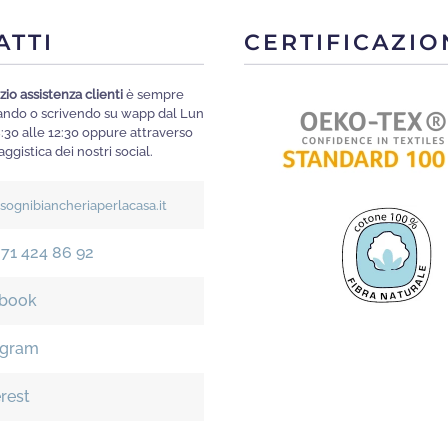
ATTI
CERTIFICAZIO
zio assistenza clienti
è sempre
mando o scrivendo su wapp dal Lun
8:30 alle 12:30 oppure attraverso
ggistica dei nostri social.
isognibiancheriaperlacasa.it
371 424 86 92
book
agram
erest