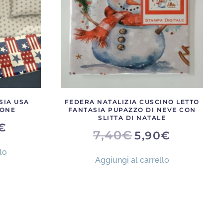
na
otto
SIA USA
FEDERA NATALIZIA CUSCINO LETTO
TONE
FANTASIA PUPAZZO DI NEVE CON
SLITTA DI NATALE
IL
€
O
PREZZO
IL
IL
7,40
€
5,90
€
NALE
ATTUALE
PREZZO
PREZZO
È:
ORIGINALE
ATTUALE
lo
6,10€.
ERA:
È:
Aggiungi al carrello
7,40€.
5,90€.