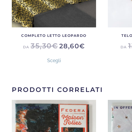
COMPLETO LETTO LEOPARDO
TEL
35,30
€
28,60
€
DA
DA
Questo
Scegli
prodotto
ha
più
varianti.
PRODOTTI CORRELATI
Le
opzioni
IN OFFERTA!
IN OFFE
possono
essere
scelte