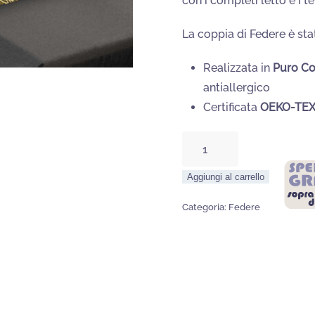
con i completi letto e i t
7,60€.
6,10€
La coppia di Federe è sta
Realizzata in
Puro C
antiallergico
Certificata
OEKO-TEX
Coppia
Federe
Aggiungi al carrello
Fantasia
LEOPARDO
Categoria:
Federe
Puro
Cotone
quantità