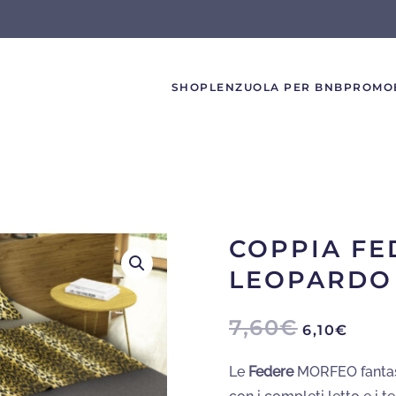
SHOP
LENZUOLA PER BNB
PROMO
COPPIA FE
LEOPARDO
IL
IL
7,60
€
6,10
€
PREZZO
PREZ
ORIGINALE
ATTU
Le
Federe
MORFEO fanta
ERA:
È: