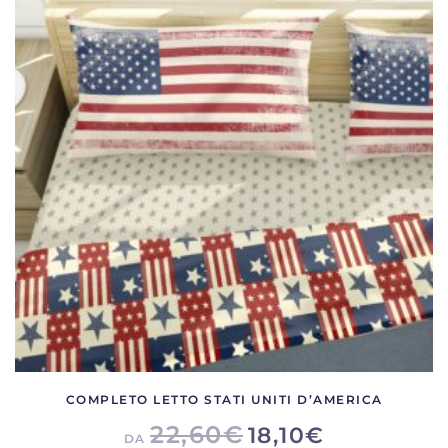
varianti.
Le
opzioni
possono
essere
scelte
nella
pagina
del
prodotto
COMPLETO LETTO STATI UNITI D’AMERICA
22,60
€
18,10
€
DA