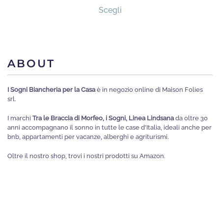
Scegli
prodotto
ha
più
varianti.
ABOUT
Le
opzioni
I Sogni Biancheria per la Casa
è in negozio online di Maison Folies
possono
srl.
essere
I marchi
Tra le Braccia di Morfeo, i Sogni, Linea Lindsana
da oltre 30
scelte
anni accompagnano il sonno in tutte le case d'Italia, ideali anche per
nella
bnb, appartamenti per vacanze, alberghi e agriturismi.
pagina
Oltre il nostro shop, trovi i nostri prodotti su Amazon.
del
prodotto