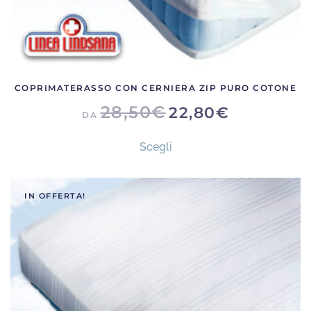
COPRIMATERASSO CON CERNIERA ZIP PURO COTONE
28,50
€
22,80
€
DA
Questo
Scegli
prodotto
ha
più
IN OFFERTA!
varianti.
Le
opzioni
possono
essere
scelte