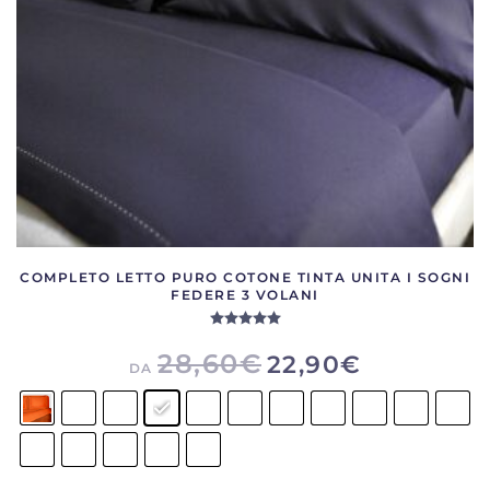
nella
pagina
del
prodotto
COMPLETO LETTO PURO COTONE TINTA UNITA I SOGNI
FEDERE 3 VOLANI
Valutato
5.00
su 5
28,60
€
22,90
€
DA
Questo