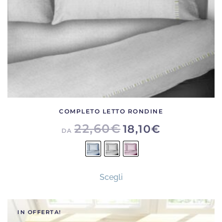
COMPLETO LETTO RONDINE
22,60
€
18,10
€
DA
Questo
Scegli
prodotto
ha
più
IN OFFERTA!