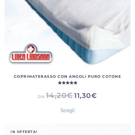
nella
pagina
del
prodotto
COPRIMATERASSO CON ANGOLI PURO COTONE
Valutato
5.00
su 5
14,20
€
11,30
€
DA
Questo
Scegli
prodotto
ha
più
IN OFFERTA!