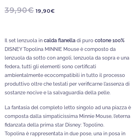
IL
IL
39,90
€
19,90
€
PREZZO
PREZZO
ORIGINALE
ATTUALE
ERA:
È:
39,90€.
19,90€.
Il set lenzuola in
calda flanella
di puro
cotone 100%
DISNEY Topolina MINNIE Mouse è composto da
lenzuola da sotto con angoli, lenzuola da sopra e una
federa, tutti gli elementi sono certificati
ambientalmente ecocompatibili in tutto il processo
produttivo oltre che testati per verificarne l’assenza di
sostanze nocive e la salvaguardia della pelle.
La fantasia del completo letto singolo ad una piazza è
composta dalla simpaticissima Minnie Mouse, l’eterna
fidanzata della prima star Disney: Topolino.
Topolina è rappresentata in due pose, una in posa in