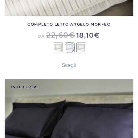
COMPLETO LETTO ANGELO MORFEO
22,60
€
18,10
€
DA
Questo
Scegli
prodotto
ha
più
IN OFFERTA!
varianti.
Le
opzioni
possono
essere
scelte