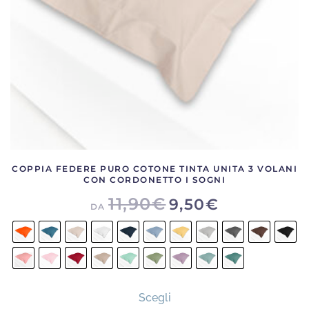
nella
pagina
del
prodotto
COPPIA FEDERE PURO COTONE TINTA UNITA 3 VOLANI
CON CORDONETTO I SOGNI
11,90
€
9,50
€
DA
Questo
Scegli
prodotto