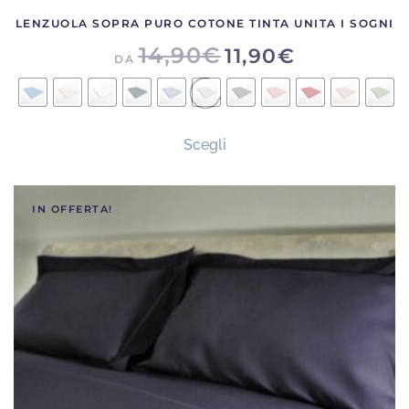
LENZUOLA SOPRA PURO COTONE TINTA UNITA I SOGNI
14,90
€
11,90
€
DA
Questo
Scegli
prodotto
ha
più
IN OFFERTA!
varianti.
Le
opzioni
possono
essere
scelte
nella
pagina