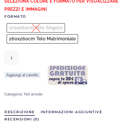
FORMATO
170x260cm Telo Singolo
260x260cm Telo Matrimoniale
Telo
Arredo
Cactus
Aggiungi al carrello
in
Fiore
quantità
Categoria:
Teli arredo
DESCRIZIONE
INFORMAZIONI AGGIUNTIVE
RECENSIONI (0)