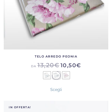
pagina
del
prodotto
TELO ARREDO PEONIA
13,20
€
10,50
€
DA
Questo
Scegli
prodotto
ha
più
IN OFFERTA!