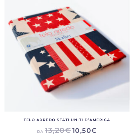
varianti.
Le
opzioni
possono
essere
scelte
nella
pagina
del
prodotto
TELO ARREDO STATI UNITI D’AMERICA
13,20
€
10,50
€
DA