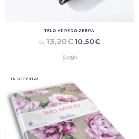
TELO ARREDO ZEBRA
13,20
€
10,50
€
DA
Questo
Scegli
prodotto
ha
più
IN OFFERTA!
varianti.
Le
opzioni
possono
essere
scelte
nella