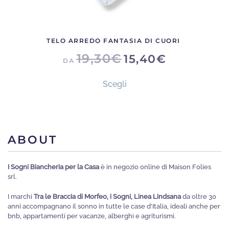
TELO ARREDO FANTASIA DI CUORI
19,30
€
15,40
€
DA
Questo
Scegli
prodotto
ha
più
varianti.
ABOUT
Le
opzioni
I Sogni Biancheria per la Casa
è in negozio online di Maison Folies
possono
srl.
essere
I marchi
Tra le Braccia di Morfeo, i Sogni, Linea Lindsana
da oltre 30
scelte
anni accompagnano il sonno in tutte le case d'Italia, ideali anche per
nella
bnb, appartamenti per vacanze, alberghi e agriturismi.