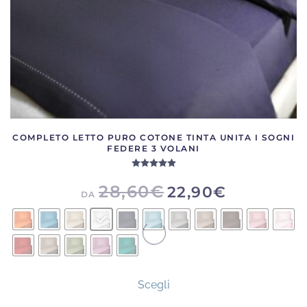
del
prodotto
COMPLETO LETTO PURO COTONE TINTA UNITA I SOGNI
FEDERE 3 VOLANI
Valutato
5.00
su 5
28,60
€
22,90
€
DA
Questo
Scegli
prodotto