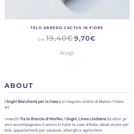
TELO ARREDO CACTUS IN FIORE
19,40
€
9,70
€
DA
Questo
Scegli
prodotto
ha
più
varianti.
ABOUT
Le
opzioni
I Sogni Biancheria per la Casa
è in negozio online di Maison Folies
possono
srl.
essere
I marchi
Tra le Braccia di Morfeo, i Sogni, Linea Lindsana
da oltre 30
scelte
anni accompagnano il sonno in tutte le case d'Italia, ideali anche per
nella
bnb, appartamenti per vacanze, alberghi e agriturismi.