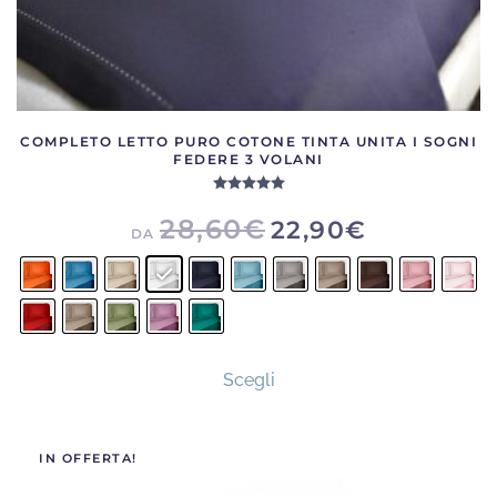
COMPLETO LETTO PURO COTONE TINTA UNITA I SOGNI
FEDERE 3 VOLANI
Valutato
5.00
su 5
28,60
€
22,90
€
DA
Questo
Scegli
prodotto
ha
più
IN OFFERTA!
varianti.