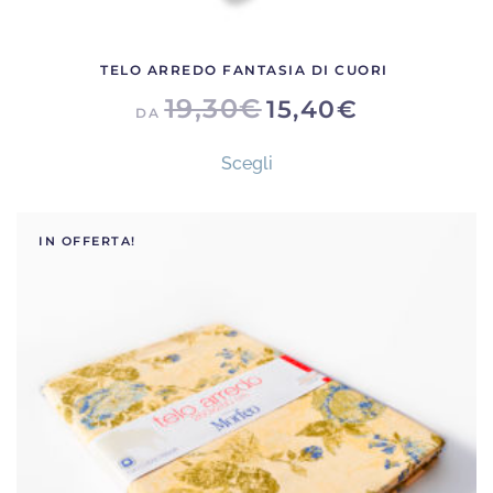
TELO ARREDO FANTASIA DI CUORI
19,30
€
15,40
€
DA
Questo
Scegli
prodotto
ha
più
IN OFFERTA!
varianti.
Le
opzioni
possono
essere
scelte
nella
pagina