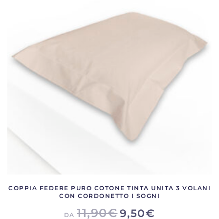
Le
opzioni
possono
essere
scelte
nella
pagina
del
prodotto
COPPIA FEDERE PURO COTONE TINTA UNITA 3 VOLANI
CON CORDONETTO I SOGNI
11,90
€
9,50
€
DA