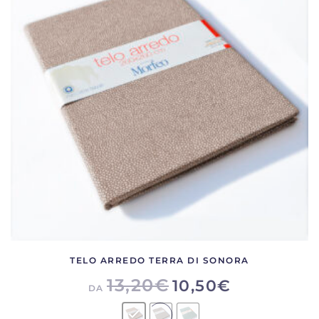
opzioni
possono
essere
scelte
nella
pagina
del
prodotto
TELO ARREDO TERRA DI SONORA
13,20
€
10,50
€
DA