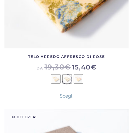
del
prodotto
TELO ARREDO AFFRESCO DI ROSE
19,30
€
15,40
€
DA
Questo
Scegli
prodotto
ha
più
IN OFFERTA!
varianti.
Le