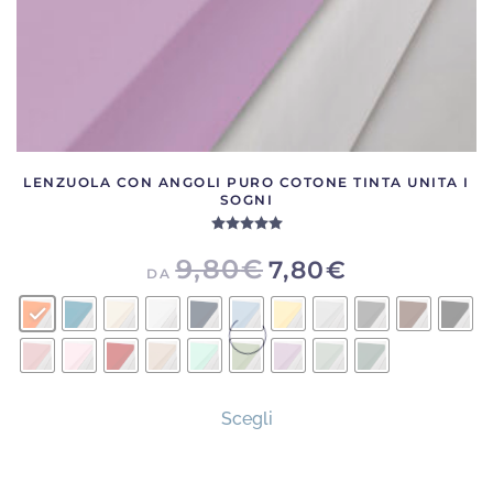
prodotto
LENZUOLA CON ANGOLI PURO COTONE TINTA UNITA I
SOGNI
Valutato
5.00
su 5
9,80
€
7,80
€
DA
Questo
Scegli
prodotto
ha
più