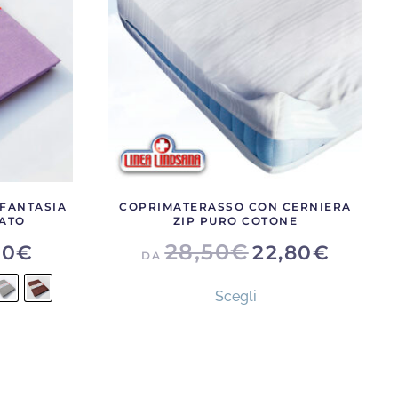
 FANTASIA
COPRIMATERASSO CON CERNIERA
SATO
ZIP PURO COTONE
28,50
€
10
€
22,80
€
DA
Questo
Scegli
prodotto
ha
più
to
varianti.
otto