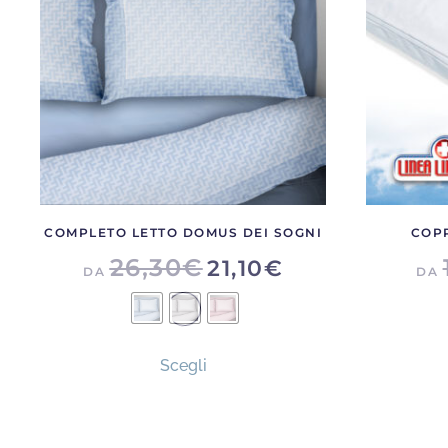
COMPLETO LETTO DOMUS DEI SOGNI
COPP
26,30
€
21,10
€
DA
DA
Questo
Scegli
prodotto
ha
più