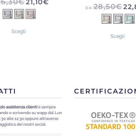
26,30
€
21,10
€
28,50
€
22,
DA
Questo
Ques
Scegli
prodotto
Scegli
prod
ha
ha
più
più
varianti.
varia
Le
Le
opzioni
opzi
possono
poss
ATTI
CERTIFICAZIO
essere
esse
scelte
scelt
zio assistenza clienti
è sempre
nella
mando o scrivendo su wapp dal Lun
nella
pagina
8:30 alle 12:30 oppure attraverso
pagi
ggistica dei nostri social.
del
del
prodotto