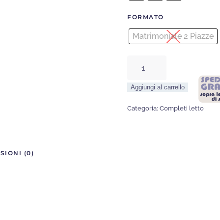
FORMATO
Matrimoniale 2 Piazze
Completo
Letto
Aggiungi al carrello
Roma
quantità
Categoria:
Completi letto
SIONI (0)