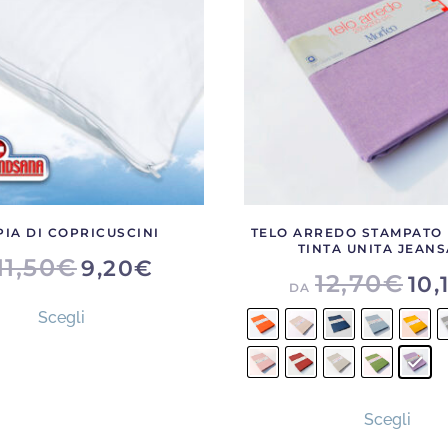
IA DI COPRICUSCINI
TELO ARREDO STAMPATO
TINTA UNITA JEAN
11,50
€
9,20
€
12,70
€
10,
DA
Questo
Scegli
prodotto
ha
più
Ques
varianti.
Scegli
prod
Le