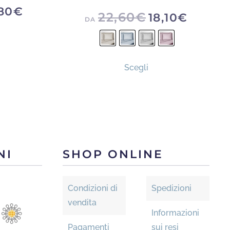
80
€
22,60
€
18,10
€
DA
to
Questo
otto
Scegli
prodotto
ha
più
nti.
varianti.
Le
oni
opzioni
ono
NI
SHOP ONLINE
possono
re
essere
e
scelte
Condizioni di
Spedizioni
nella
vendita
na
Informazioni
pagina
Pagamenti
sui resi
del