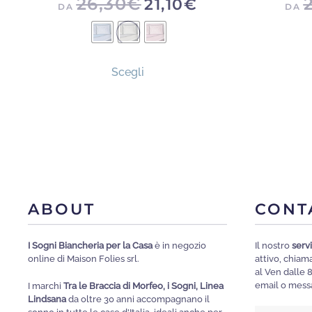
26,30
€
21,10
€
DA
DA
Questo
Scegli
prodotto
ha
più
varianti.
Le
opzioni
possono
ABOUT
CONT
essere
scelte
I Sogni Biancheria per la Casa
è in negozio
Il nostro
servi
nella
online di Maison Folies srl.
attivo, chia
pagina
al Ven dalle 
email o messa
I marchi
Tra le Braccia di Morfeo, i Sogni, Linea
del
Lindsana
da oltre 30 anni accompagnano il
prodotto