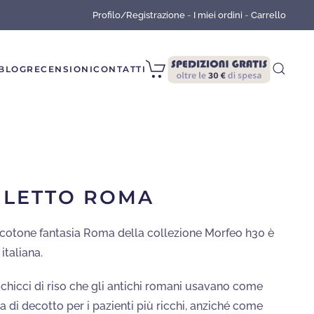
Profilo/Registrazione
-
I miei ordini
-
Carrello
BLOG
RECENSIONI
CONTATTI
 LETTO ROMA
o cotone fantasia Roma della collezione Morfeo h30 è
italiana.
a chicci di riso che gli antichi romani usavano come
di decotto per i pazienti più ricchi, anziché come