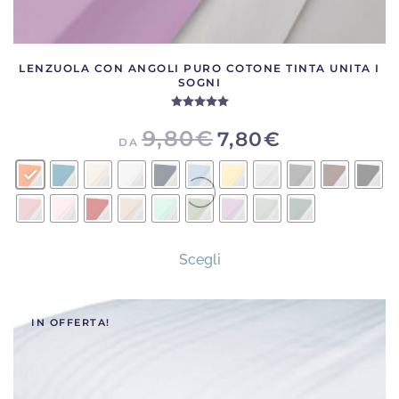
LENZUOLA CON ANGOLI PURO COTONE TINTA UNITA I
SOGNI
Valutato
5.00
su 5
9,80
€
7,80
€
DA
Questo
Scegli
prodotto
ha
più
IN OFFERTA!
varianti.
Le
opzioni