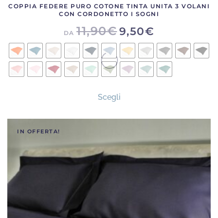
COPPIA FEDERE PURO COTONE TINTA UNITA 3 VOLANI
CON CORDONETTO I SOGNI
11,90
€
9,50
€
DA
Questo
Scegli
prodotto
ha
più
IN OFFERTA!
varianti.
Le
opzioni
possono
essere
scelte