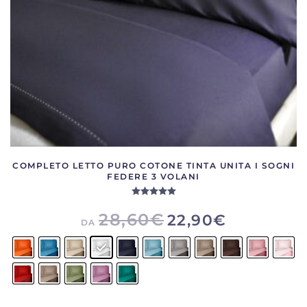
nella
pagina
del
prodotto
COMPLETO LETTO PURO COTONE TINTA UNITA I SOGNI
FEDERE 3 VOLANI
Valutato
5.00
su 5
28,60
€
22,90
€
DA
Questo