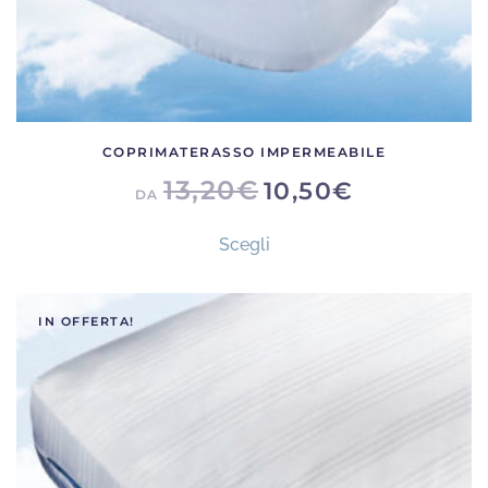
COPRIMATERASSO IMPERMEABILE
13,20
€
10,50
€
DA
Questo
Scegli
prodotto
ha
più
IN OFFERTA!
varianti.
Le
opzioni
possono
essere