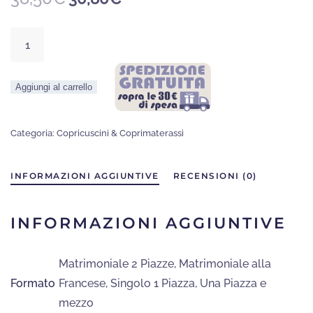
prezzo
prezzo
originale
attuale
Coprimaterasso
era:
è:
con
38,50€.
30,80€.
Cerniera
Aggiungi al carrello
ad
Elle
Puro
Categoria:
Copricuscini & Coprimaterassi
Cotone
quantità
INFORMAZIONI AGGIUNTIVE
RECENSIONI (0)
INFORMAZIONI AGGIUNTIVE
Matrimoniale 2 Piazze
,
Matrimoniale alla
Formato
Francese
,
Singolo 1 Piazza
,
Una Piazza e
mezzo