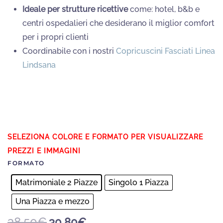
Ideale per strutture ricettive
come: hotel, b&b e
centri ospedalieri che desiderano il miglior comfort
per i propri clienti
Coordinabile con i nostri
Copricuscini Fasciati Linea
Lindsana
FORMATO
Matrimoniale 2 Piazze
Singolo 1 Piazza
Una Piazza e mezzo
Il
Il
38,50
€
30,80
€