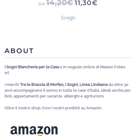
14,20
€
11,30
€
DA
Questo
Scegli
prodotto
ha
più
varianti.
ABOUT
Le
opzioni
I Sogni Biancheria per la Casa
è in negozio online di Maison Folies
possono
srl.
essere
I marchi
Tra le Braccia di Morfeo, i Sogni, Linea Lindsana
da oltre 30
scelte
anni accompagnano il sonno in tutte le case d'Italia, ideali anche per
nella
bnb, appartamenti per vacanze, alberghi e agriturismi.
pagina
Oltre il nostro shop, trovi i nostri prodotti su Amazon.
del
prodotto