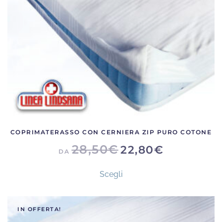
scelte
nella
pagina
del
prodotto
COPRIMATERASSO CON CERNIERA ZIP PURO COTONE
28,50
€
22,80
€
DA
Questo
Scegli
prodotto
ha
più
IN OFFERTA!
varianti.