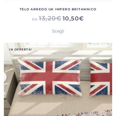
TELO ARREDO UK IMPERO BRITANNICO
13,20
€
10,50
€
DA
Questo
Scegli
prodotto
ha
più
IN OFFERTA!
varianti.
Le
opzioni
possono
essere
scelte
nella
pagina
del