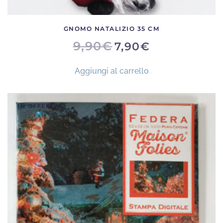
GNOMO NATALIZIO 35 CM
IL
IL
9,90
€
7,90
€
PREZZO
PREZZO
ORIGINALE
ATTUALE
ERA:
È:
Aggiungi al carrello
9,90€.
7,90€.
IN OFFERTA!