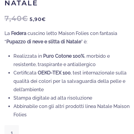
NATALE
IL
IL
7,40
€
5,90
€
PREZZO
PREZZO
ORIGINALE
ATTUALE
La
Federa
cuscino letto Maison Folies con fantasia
ERA:
È:
“
Pupazzo di neve e slitta di Natale
” è:
7,40€.
5,90€.
Realizzata in
Puro Cotone 100%
, morbido e
resistente, traspirante e antiallergico
Certificata
OEKO-TEX 100
, test internazionale sulla
qualità dei colori per la salvaguardia della pelle e
dell’ambiente
Stampa digitale ad alta risoluzione
Abbinabile con gli altri prodotti linea Natale Maison
Folies
Federa