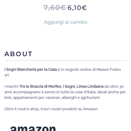
IL
IL
7,60
€
6,10
€
PREZZO
PREZZO
ORIGINALE
ATTUALE
ERA:
È:
Aggiungi al carrello
7,60€.
6,10€.
ABOUT
I Sogni Biancheria per la Casa
è in negozio online di Maison Folies
srl.
I marchi
Tra le Braccia di Morfeo, i Sogni, Linea Lindsana
da oltre 30
anni accompagnano il sonno in tutte le case d'Italia, ideali anche per
bnb, appartamenti per vacanze, alberghi e agriturismi.
Oltre il nostro shop, trovi i nostri prodotti su Amazon.