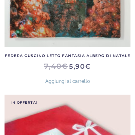
FEDERA CUSCINO LETTO FANTASIA ALBERO DI NATALE
IL
IL
7,40
€
5,90
€
PREZZO
PREZZO
ORIGINALE
ATTUALE
ERA:
È:
Aggiungi al carrello
7,40€.
5,90€.
IN OFFERTA!