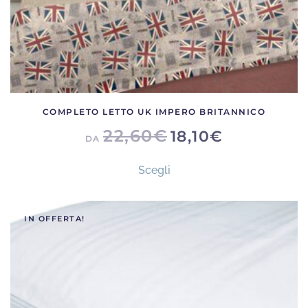
prodotto
COMPLETO LETTO UK IMPERO BRITANNICO
22,60
€
18,10
€
DA
Questo
Scegli
prodotto
ha
più
IN OFFERTA!
varianti.
Le
opzioni
possono