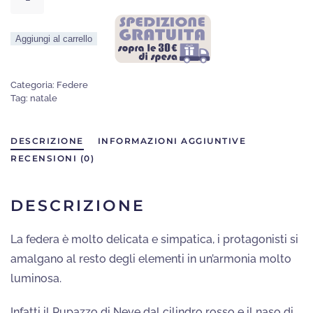
natalizia
Cuscino
Aggiungi al carrello
letto
Fantasia
Pupazzo
Categoria:
Federe
Tag:
natale
di
neve
DESCRIZIONE
INFORMAZIONI AGGIUNTIVE
con
RECENSIONI (0)
slitta
di
Natale
DESCRIZIONE
quantità
La federa è molto delicata e simpatica, i protagonisti si
amalgano al resto degli elementi in un’armonia molto
luminosa.
Infatti il Pupazzo di Neve dal cilindro rosso e il naso di