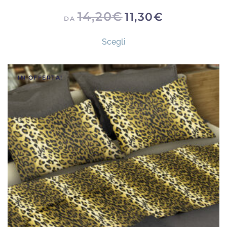
14,20
€
11,30
€
DA
Questo
Scegli
prodotto
ha
più
IN OFFERTA!
varianti.
Le
opzioni
possono
essere
scelte
nella
pagina
del
prodotto